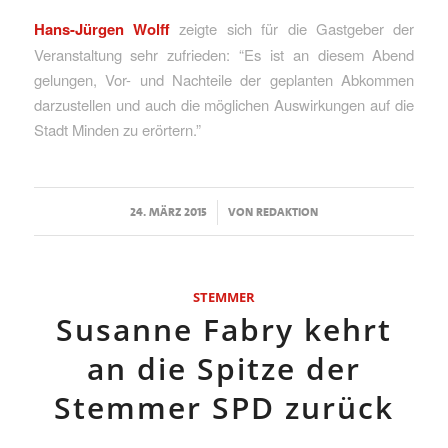
Hans-Jürgen Wolff
zeigte sich für die Gastgeber der
Veranstaltung sehr zufrieden: “Es ist an diesem Abend
gelungen, Vor- und Nachteile der geplanten Abkommen
darzustellen und auch die möglichen Auswirkungen auf die
Stadt Minden zu erörtern.”
/
24. MÄRZ 2015
VON
REDAKTION
STEMMER
Susanne Fabry kehrt
an die Spitze der
Stemmer SPD zurück