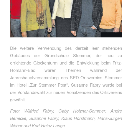
Die weitere Verwendung des derzeit leer stehenden
Gebäudes der Grundschule Stemmer, der neu zu
errichtende Glockenturm und die Entwicklung beim Fritz-
Homann-Bad waren Themen während der
Jahreshauptversammlung des SPD-Ortsvereins Stemmer
im Hotel „Zur Stemmer Post“. Susanne Fabry wurde bei
der Vorstandswahl zur neuen Vorsitzenden des Ortsvereins
gewählt.
Foto: Wilfried Fabry, Gaby Holzner-Sommer, Andre
Benecke, Susanne Fabry, Klaus Horstmann, Hans-Jürgen
Weber und Karl-Heinz Lange.