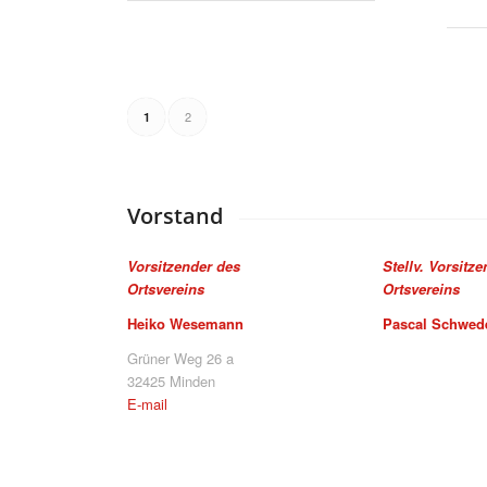
2
1
Vorstand
Vorsitzender des
Stellv. Vorsitz
Ortsvereins
Ortsvereins
Heiko Wesemann
Pascal Schwed
Grüner Weg 26 a
32425 Minden
E-mail