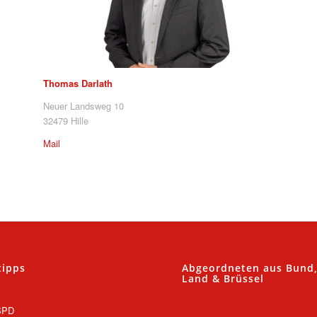
Thomas Darlath
Neuer Landsweg 10
32479 Hille
Mail
tipps
Abgeordneten aus Bund
Land & Brüssel
SPD