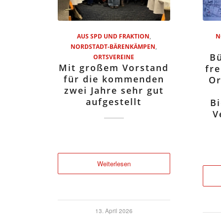
AUS SPD UND FRAKTION
,
N
NORDSTADT-BÄRENKÄMPEN
,
Bü
ORTSVEREINE
Mit großem Vorstand
fr
für die kommenden
Or
zwei Jahre sehr gut
aufgestellt
B
V
Weiterlesen
13. April 2026