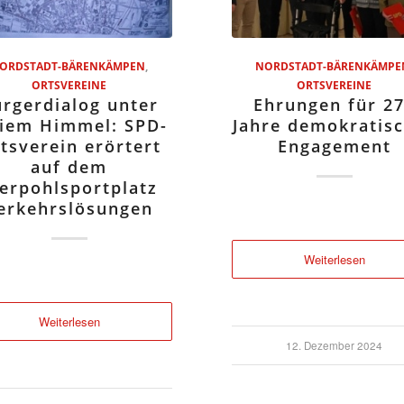
ORDSTADT-BÄRENKÄMPEN
,
NORDSTADT-BÄRENKÄMPE
ORTSVEREINE
ORTSVEREINE
rgerdialog unter
Ehrungen für 2
eiem Himmel: SPD-
Jahre demokratis
tsverein erörtert
Engagement
auf dem
ierpohlsportplatz
erkehrslösungen
Weiterlesen
Weiterlesen
12. Dezember 2024