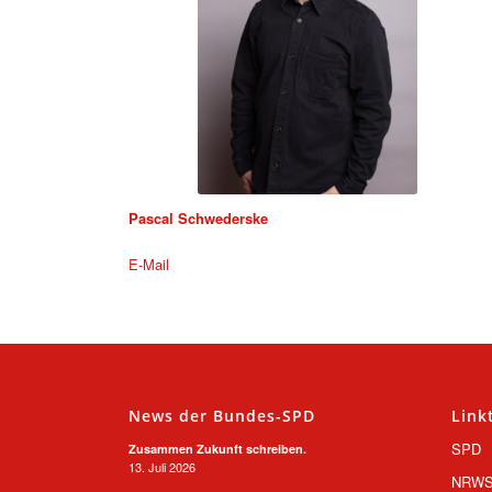
Pascal Schwederske
E-Mail
News der Bundes-SPD
Link
SPD
Zusammen Zukunft schreiben.
13. Juli 2026
NRW