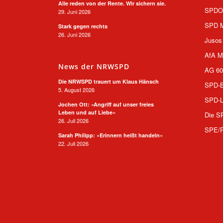
Alle reden von der Rente. Wir sichern sie.
SPD
29. Juni 2026
SPD M
Stark gegen rechts
26. Juni 2026
Jusos
AfA M
News der NRWSPD
AG 60
Die NRWSPD trauert um Klaus Hänsch
SPD-B
5. August 2026
SPD-L
Jochen Ott: »Angriff auf unser freies
Leben und auf Liebe«
Die S
26. Juli 2026
SPE/
Sarah Philipp: »Erinnern heißt handeln«
22. Juli 2026