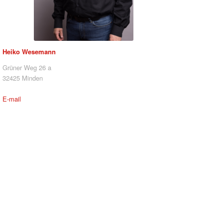
Heiko Wesemann
Grüner Weg 26 a
32425 Minden
E-mail