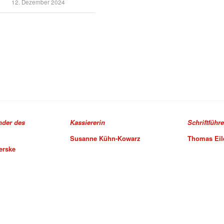
12. Dezember 2024
ender des
Kassiererin
Schriftführe
Susanne Kühn-Kowarz
Thomas Eil
erske