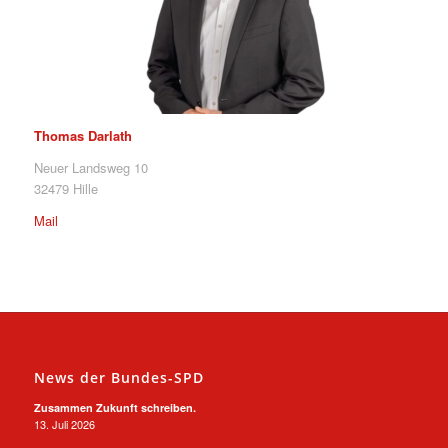
Thomas Darlath
Neuer Landsweg 10
32479 Hille
Mail
News der Bundes-SPD
Zusammen Zukunft schreiben.
13. Juli 2026