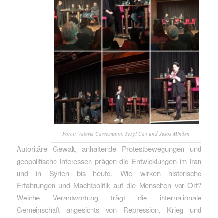
Fotos: Valeria Casselmann, Sezgi Can und Jusos Minden
Autoritäre Gewalt, anhaltende Protestbewegungen und
geopolitische Interessen prägen die Entwicklungen im Iran
und in Syrien bis heute. Wie wirken historische
Erfahrungen und Machtpolitik auf die Menschen vor Ort?
Welche Verantwortung trägt die internationale
Gemeinschaft angesichts von Repression, Krieg und