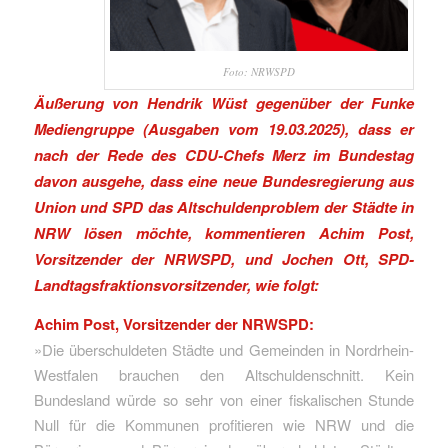
Foto: NRWSPD
Äußerung von Hendrik Wüst gegenüber der Funke
Mediengruppe (Ausgaben vom 19.03.2025), dass er
nach der Rede des CDU-Chefs Merz im Bundestag
davon ausgehe, dass eine neue Bundesregierung aus
Union und SPD das Altschuldenproblem der Städte in
NRW lösen möchte, kommentieren Achim Post,
Vorsitzender der NRWSPD, und Jochen Ott, SPD-
Landtagsfraktionsvorsitzender, wie folgt:
Achim Post, Vorsitzender der NRWSPD:
»Die überschuldeten Städte und Gemeinden in Nordrhein-
Westfalen brauchen den Altschuldenschnitt. Kein
Bundesland würde so sehr von einer fiskalischen Stunde
Null für die Kommunen profitieren wie NRW und die