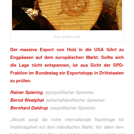
Foto: pixabay.com
Der massive Export von Holz in die USA führt zu
Engpässen auf dem europäischen Markt. Sollte sich
die Lage nicht entspannen, ist aus Sicht der SPD-
Fraktion im Bundestag ein Exportstopp in Drittstaaten
zu prüfen.
Rainer Spiering
, agrarpolitischer Sprecher;
Bernd Westphal
, wirtschaftspolitischer Sprecher;
Bernhard Daldrup
, baupolitischer Sprecher:
„Aktuell sorgt die hohe internationale Nachfrage für
Holzknappheit auf dem inländischen Markt. Vor allem dem