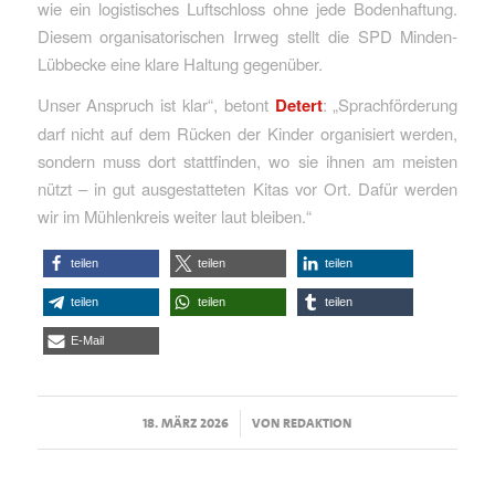
wie ein logistisches Luftschloss ohne jede Bodenhaftung.
Diesem organisatorischen Irrweg stellt die SPD Minden-
Lübbecke eine klare Haltung gegenüber.
Unser Anspruch ist klar“, betont
Detert
: „Sprachförderung
darf nicht auf dem Rücken der Kinder organisiert werden,
sondern muss dort stattfinden, wo sie ihnen am meisten
nützt – in gut ausgestatteten Kitas vor Ort. Dafür werden
wir im Mühlenkreis weiter laut bleiben.“
teilen
teilen
teilen
teilen
teilen
teilen
E-Mail
/
18. MÄRZ 2026
VON
REDAKTION