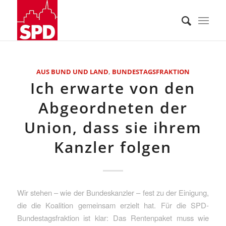
AUS BUND UND LAND
,
BUNDESTAGSFRAKTION
Ich erwarte von den
Abgeordneten der
Union, dass sie ihrem
Kanzler folgen
Wir stehen – wie der Bundeskanzler – fest zu der Einigung,
die die Koalition gemeinsam erzielt hat. Für die SPD-
Bundestagsfraktion ist klar: Das Rentenpaket muss wie