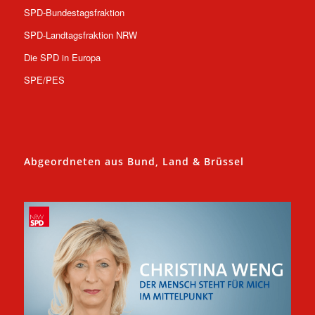
SPD-Bundestagsfraktion
SPD-Landtagsfraktion NRW
Die SPD in Europa
SPE/PES
Abgeordneten aus Bund, Land & Brüssel