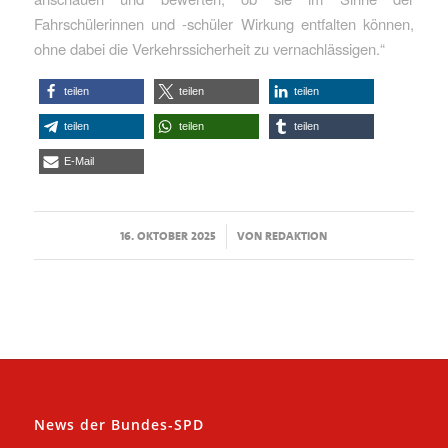
Fahrschülerinnen und -schüler Wirkung entfalten können,
ohne dabei die Verkehrssicherheit zu vernachlässigen.“
teilen
teilen
teilen
teilen
teilen
teilen
E-Mail
/
16. OKTOBER 2025
VON
REDAKTION
News der Bundes-SPD