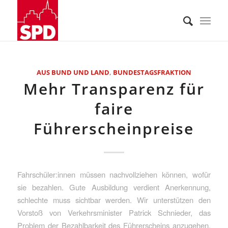
AUS BUND UND LAND
,
BUNDESTAGSFRAKTION
Mehr Transparenz für
faire
Führerscheinpreise
Fahrschüler:innen müssen nachvollziehen können, wofür
sie bezahlen. Gute Ausbildung verdient Anerkennung,
schlechte muss sichtbar werden. Wir unterstützen den
Vorstoß von Verkehrsminister Patrick Schnieder, das
Problem der Bezahlbarkeit des Führerscheins anzugehen.