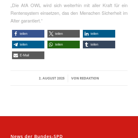
„Die AfA OWL wird sich weiterhin mit aller Kraft für ein
Rentensystem einsetzen, das den Menschen Sicherheit im
Alter garantiert.“
teilen
teilen
teilen
teilen
teilen
teilen
E-Mail
/
2. AUGUST 2025
VON
REDAKTION
News der Bundes-SPD