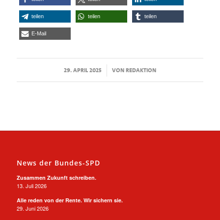
teilen
teilen
teilen
E-Mail
/
29. APRIL 2025
VON
REDAKTION
News der Bundes-SPD
Zusammen Zukunft schreiben.
13. Juli 2026
Alle reden von der Rente. Wir sichern sie.
29. Juni 2026