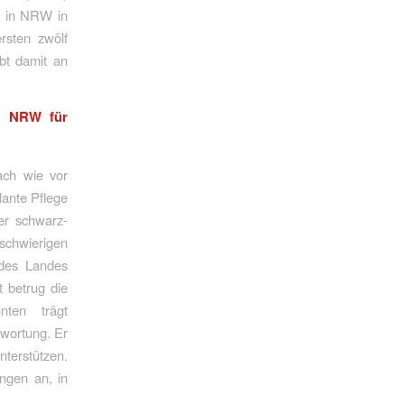
ie in NRW in
rsten zwölf
bt damit an
ag NRW für
ach wie vor
lante Pflege
er schwarz-
 schwierigen
 des Landes
 betrug die
nten trägt
wortung. Er
nterstützen.
ngen an, in