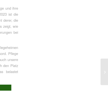
ige und ihre
023 ist die
 derer, die
 zeigt, wie
erungen bei
Pflegeheimen
kord. Pflege
 auch unsere
h den Platz
s belastet