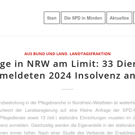
Start
Die SPD in Minden
Aktuelles
AUS BUND UND LAND
,
LANDTAGSFRAKTION
ege in NRW am Limit: 33 Die
meldeten 2024 Insolvenz a
nzbedrohung in der Pflegebranche in Nordrhein-Westfalen ist weiterh
Antwort der Landesregierung auf eine Kleine Anfrage der SPD-F
flegedienste sowie 13 (teil-) stationäre Einrichtungen mussten im 
nz anmelden. Gleichzeitig werden die Eigenanteile in der stationäre
fenen immer höher. Nach einer Studie des Verbands der Ersatzka