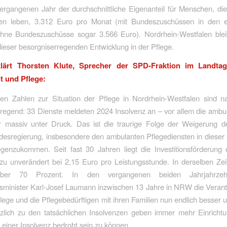
ergangenen Jahr der durchschnittliche Eigenanteil für Menschen, d
en leben, 3.312 Euro pro Monat (mit Bundeszuschüssen in den e
hne Bundeszuschüsse sogar 3.566 Euro). Nordrhein-Westfalen blei
dieser besorgniserregenden Entwicklung in der Pflege.
klärt Thorsten Klute, Sprecher der SPD-Fraktion im Landt
 und Pflege:
llen Zahlen zur Situation der Pflege in Nordrhein-Westfalen sind n
regend: 33 Dienste meldeten 2024 Insolvenz an – vor allem die ambu
er massiv unter Druck. Das ist die traurige Folge der Weigerung d
esregierung, insbesondere den ambulanten Pflegediensten in dieser
genzukommen. Seit fast 30 Jahren liegt die Investitionsförderung
 unverändert bei 2,15 Euro pro Leistungsstunde. In derselben Zeit
 aber 70 Prozent. In den vergangenen beiden Jahrjahrzeh
sminister Karl-Josef Laumann inzwischen 13 Jahre in NRW die Verant
lege und die Pflegebedürftigen mit ihren Familien nun endlich besser u
zlich zu den tatsächlichen Insolvenzen geben immer mehr Einrichtu
 einer Insolvenz bedroht sein zu können.