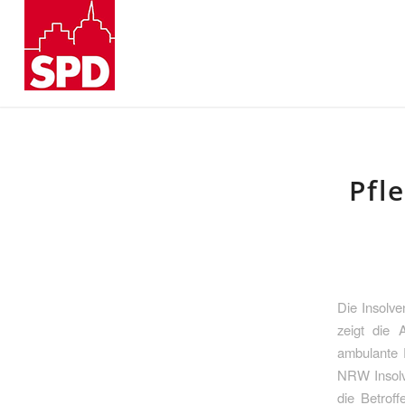
Pfl
Die Insolve
zeigt die 
ambulante P
NRW Insolve
die Betrof