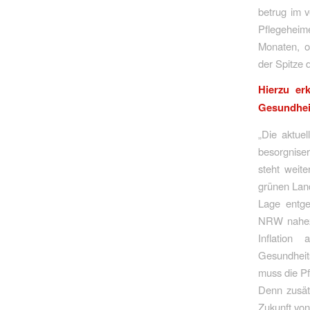
betrug im v
Pflegeheim
Monaten, o
der Spitze 
Hierzu er
Gesundheit
„Die aktue
besorgniser
steht weit
grünen Land
Lage entge
NRW nahezu
Inflation
Gesundheit
muss die Pf
Denn zusät
Zukunft von