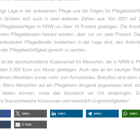
ige Lage in der ambulanten Pflege und die Folgen für Pflegebedürft
n drücken sich auch in zwei weiteren Zahlen aus: Von 2021 auf 2
 Pflegebedürftigen in NRW um über 16 Prozent gestiegen. Die Anzahl
nten Pflegediensten betreut werden, aber nur um zwei Prozent. Das
ambulanten Pflegedienste inzwischen in der Lage sind, den Anford
ender Pflegebedürftigkeit gerecht zu werden.
g ist der durchschnittliche Kostenanteil für Menschen, die in NRW in 
über 3.300 Euro pro Monat gestiegen. Auch das ist ein trauriger Re
drhein-Westfalen immer mehr zum Armutsrisiko. Betroffen sind dann
Wenn Menschen auf ein Pflegeheim dringend angewiesen sind, sic
t leisten können, muss das Sozialamt vor Ort einspringen. Da
re finanzschwache Kommunen und verschärft Ungerechtigkeiten“.
teilen
teilen
teilen
teilen
E-Mail