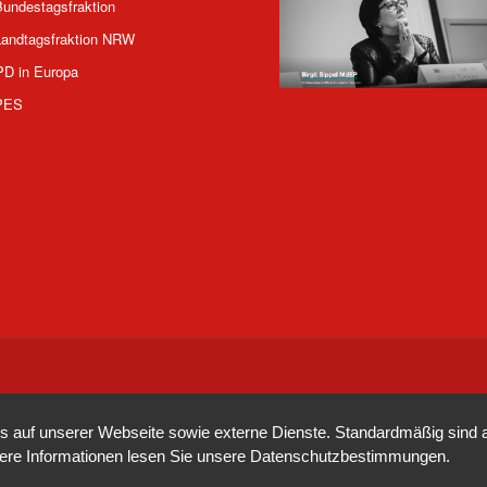
undestagsfraktion
andtagsfraktion NRW
PD in Europa
PES
auf unserer Webseite sowie externe Dienste. Standardmäßig sind all
tere Informationen lesen Sie unsere
Datenschutzbestimmungen
.