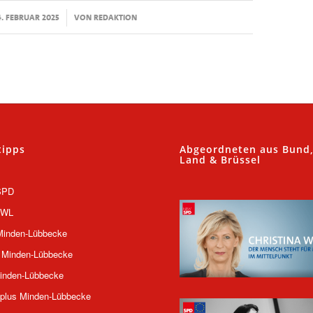
/
4. FEBRUAR 2025
VON
REDAKTION
tipps
Abgeordneten aus Bund
Land & Brüssel
SPD
OWL
inden-Lübbecke
 Minden-Lübbecke
inden-Lübbecke
plus Minden-Lübbecke