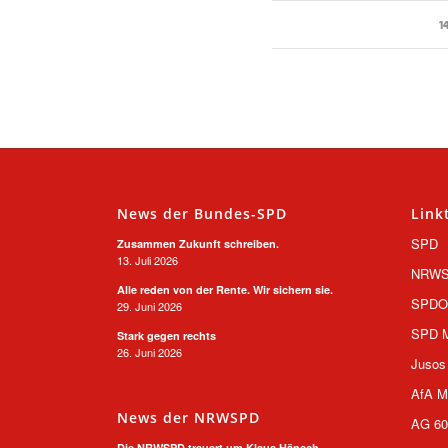
1
News der Bundes-SPD
Link
SPD
Zusammen Zukunft schreiben.
13. Juli 2026
NRW
Alle reden von der Rente. Wir sichern sie.
SPD
29. Juni 2026
SPD M
Stark gegen rechts
26. Juni 2026
Jusos
AfA M
News der NRWSPD
AG 60
Die NRWSPD trauert um Klaus Hänsch