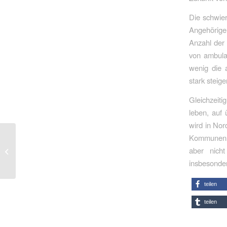
Die schwier
Angehörige
Anzahl der
von ambula
wenig die 
stark steig
Gleichzeiti
leben, auf 
wird in Nor
Erfolgsmodell
Kommunen: 
Deutschlandticket
aber nich
endlich dauerhaft
insbesonde
absichern
teilen
teilen