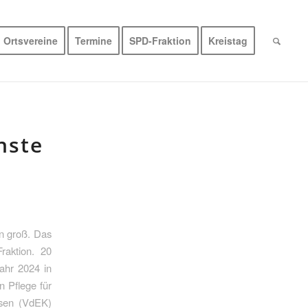
Ortsvereine
Termine
SPD-Fraktion
Kreistag
nste
n
in groß. Das
raktion. 20
Jahr 2024 in
n Pflege für
ssen (VdEK)