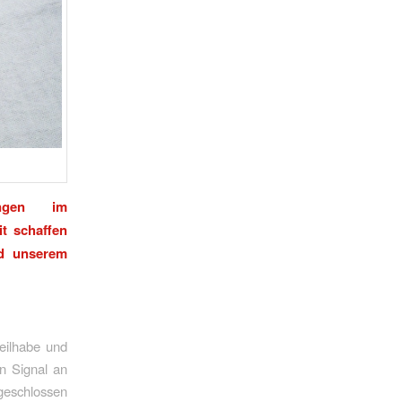
ngen im
it schaffen
nd unserem
Teilhabe und
in Signal an
sgeschlossen