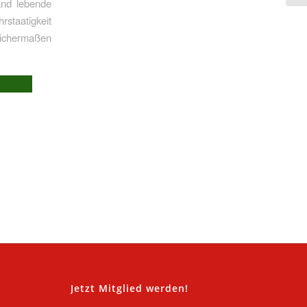
land lebende
rstaatigkeit
eichermaßen
,
Jetzt Mitglied werden!