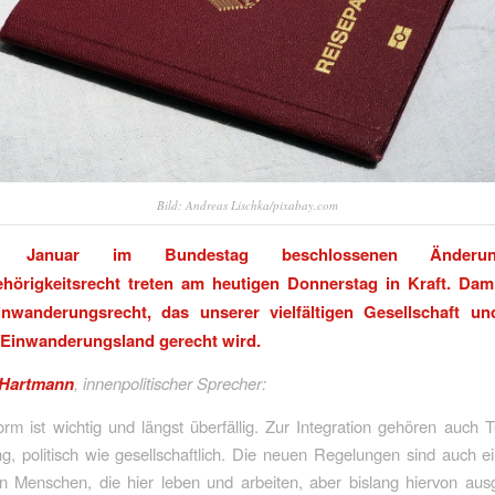
Bild: Andreas Lischka/pixabay.com
 Januar im Bundestag beschlossenen Änderu
hörigkeitsrecht treten am heutigen Donnerstag in Kraft. Dam
inwanderungsrecht, das unserer vielfältigen Gesellschaft u
Einwanderungsland gerecht wird.
 Hartmann
, innenpolitischer Sprecher:
rm ist wichtig und längst überfällig. Zur Integration gehören auch 
ng, politisch wie gesellschaftlich. Die neuen Regelungen sind auch e
en Menschen, die hier leben und arbeiten, aber bislang hiervon au