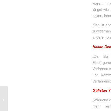
waren: Ihr 
längst wich
halten, ihr
Klar ist ab
zuwiderhan
andere Form
Hakan Dem
„Der Ball
Einbürgeru
Verfahren 
und Kommun
Verfahrensd
Gülistan Y
Erster Bericht des
Polizeibeauftragten
„Während di
zeigt: Das Amt wurde
mehr Teil
gebraucht