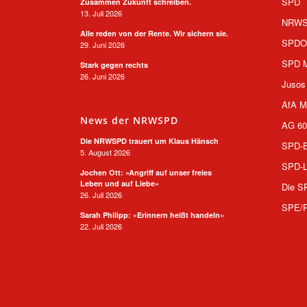
SPD
Zusammen Zukunft schreiben.
13. Juli 2026
NRW
Alle reden von der Rente. Wir sichern sie.
SPD
29. Juni 2026
SPD M
Stark gegen rechts
26. Juni 2026
Jusos
AfA M
News der NRWSPD
AG 60
Die NRWSPD trauert um Klaus Hänsch
SPD-B
5. August 2026
SPD-L
Jochen Ott: »Angriff auf unser freies
Leben und auf Liebe«
Die S
26. Juli 2026
SPE/
Sarah Philipp: »Erinnern heißt handeln«
22. Juli 2026