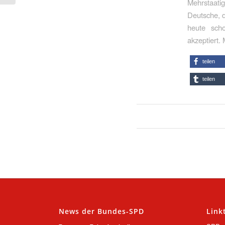
Mehrstaatig
Deutsche, d
heute scho
akzeptiert.
teilen
teilen
News der Bundes-SPD
Link