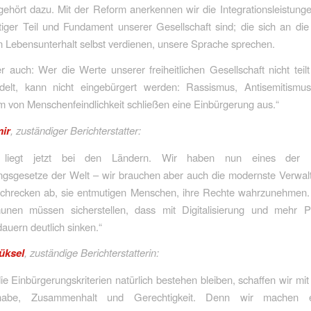
gehört dazu. Mit der Reform anerkennen wir die Integrationsleistunge
tiger Teil und Fundament unserer Gesellschaft sind; die sich an die
en Lebensunterhalt selbst verdienen, unsere Sprache sprechen.
er auch: Wer die Werte unserer freiheitlichen Gesellschaft nicht teil
delt, kann nicht eingebürgert werden: Rassismus, Antisemitismu
 von Menschenfeindlichkeit schließen eine Einbürgerung aus.“
ir
, zuständiger Berichterstatter:
 liegt jetzt bei den Ländern. Wir haben nun eines der 
ngsgesetze der Welt – wir brauchen aber auch die modernste Verwal
schrecken ab, sie entmutigen Menschen, ihre Rechte wahrzunehmen.
en müssen sicherstellen, dass mit Digitalisierung und mehr P
auern deutlich sinken.“
üksel
, zuständige Berichterstatterin:
e Einbürgerungskriterien natürlich bestehen bleiben, schaffen wir mi
habe, Zusammenhalt und Gerechtigkeit. Denn wir machen e