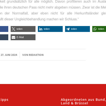
keit grundsätzlich für alle möglich. Davon profitieren auch im Aus
ie ihren deutschen Pass nicht mehr abgeben müssen. Zwar ist die Meh
n der Normalfall, aber eben nicht für alle Herkunftsländer gl
 Mit dieser Ungleichbehandlung machen wir Schluss.“
teilen
teilen
teilen
teilen
E-Mail
/
27. JUNI 2024
VON
REDAKTION
tipps
Abgeordneten aus Bund
Land & Brüssel