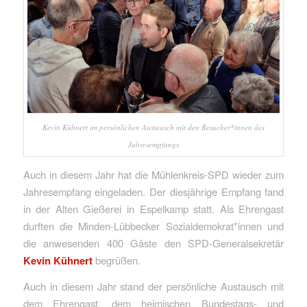
Kevin Kühnert im persönlichen Austausch mit den Besucher*innen des
Jahresempfangs
Auch in diesem Jahr hat die Mühlenkreis-SPD wieder zum
Jahresempfang eingeladen. Der diesjährige Empfang fand
in der Alten Gießerei in Espelkamp statt. Als Ehrengast
durften die Minden-Lübbecker Sozialdemokrat*innen und
die anwesenden 400 Gäste den SPD-Generalsekretär
Kevin Kühnert
begrüßen.
Auch in diesem Jahr stand der persönliche Austausch mit
dem Ehrengast, dem heimischen Bundestags- und