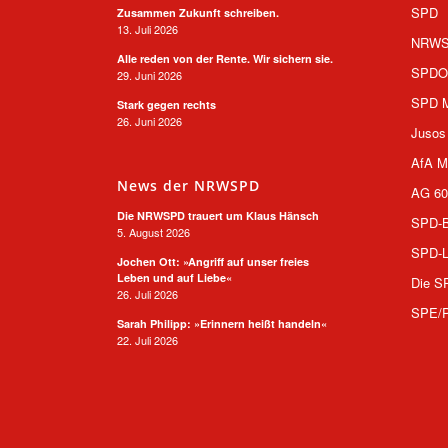
SPD
Zusammen Zukunft schreiben.
13. Juli 2026
NRW
Alle reden von der Rente. Wir sichern sie.
SPD
29. Juni 2026
SPD M
Stark gegen rechts
26. Juni 2026
Jusos
AfA M
News der NRWSPD
AG 60
Die NRWSPD trauert um Klaus Hänsch
SPD-B
5. August 2026
SPD-L
Jochen Ott: »Angriff auf unser freies
Leben und auf Liebe«
Die S
26. Juli 2026
SPE/
Sarah Philipp: »Erinnern heißt handeln«
22. Juli 2026