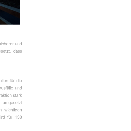
sicherer und
esetzt, dass
len für die
ausfälle und
aktion stark
r umgesetzt
 wichtigen
ird für 138