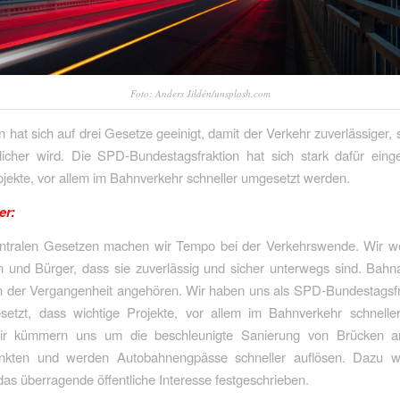
Foto: Anders Jildén/unsplash.com
on hat sich auf drei Gesetze geeinigt, damit der Verkehr zuverlässiger, 
licher wird. Die SPD-Bundestagsfraktion hat sich stark dafür eing
ojekte, vor allem im Bahnverkehr schneller umgesetzt werden.
ler:
zentralen Gesetzen machen wir Tempo bei der Verkehrswende. Wir wol
 und Bürger, dass sie zuverlässig und sicher unterwegs sind. Bahn
n der Vergangenheit angehören. Wir haben uns als SPD-Bundestagsfr
esetzt, dass wichtige Projekte, vor allem im Bahnverkehr schnelle
ir kümmern uns um die beschleunigte Sanierung von Brücken an
nkten und werden Autobahnengpässe schneller auflösen. Dazu w
das überragende öffentliche Interesse festgeschrieben.