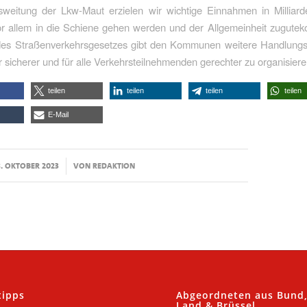
sweitung der Lkw-Maut erzielen wir wichtige Einnahmen in Milliard
vor allem in die Schiene gehen werden und der Allgemeinheit zugute
es Straßenverkehrsgesetzes gibt den Kommunen weitere Handlungs
 sicherer und für alle Verkehrsteilnehmenden gerechter zu organisiere
teilen
teilen
teilen
teilen
E-Mail
/
8. OKTOBER 2023
VON
REDAKTION
tipps
Abgeordneten aus Bund
Land & Brüssel