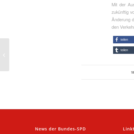
Mit der Au
zukünftig 
Änderung d
den Verkehr
teilen
Stillstand statt
teilen
Entwicklung:
Kommunen warten auf
zusätzliche
Landesunterkünfte...
1
News der Bundes-SPD
Link