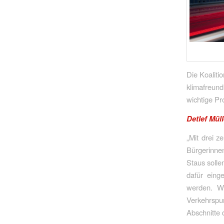
Die Koaliti
klimafreund
wichtige Pr
Detlef Mül
„Mit drei 
Bürgerinnen
Staus solle
dafür eing
werden. W
Verkehrspu
Abschnitte 