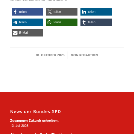
teilen
teilen
teilen
teilen
teilen
teilen
E-Mail
/
18. OKTOBER 2023
VON
REDAKTION
News der Bundes-SPD
Zusammen Zukunft schreiben.
13. Juli 2026