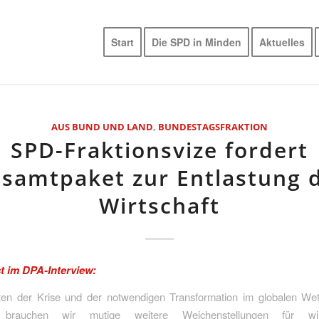
Start
Die SPD in Minden
Aktuelles
AUS BUND UND LAND
,
BUNDESTAGSFRAKTION
SPD-Fraktionsvize fordert
samtpaket zur Entlastung 
Wirtschaft
 im DPA-Interview:
ten der Krise und der notwendigen Transformation im globalen We
 brauchen wir mutige weitere Weichenstellungen für wirts