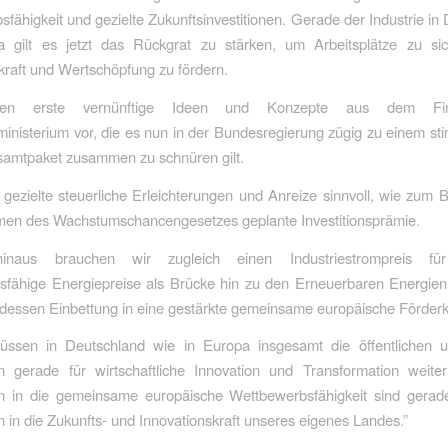
fähigkeit und gezielte Zukunftsinvestitionen. Gerade der Industrie in
 gilt es jetzt das Rückgrat zu stärken, um Arbeitsplätze zu si
kraft und Wertschöpfung zu fördern.
gen erste vernünftige Ideen und Konzepte aus dem Fi
ministerium vor, die es nun in der Bundesregierung zügig zu einem s
samtpaket zusammen zu schnüren gilt.
 gezielte steuerliche Erleichterungen und Anreize sinnvoll, wie zum B
men des Wachstumschancengesetzes geplante Investitionsprämie.
inaus brauchen wir zugleich einen Industriestrompreis für
fähige Energiepreise als Brücke hin zu den Erneuerbaren Energien.
dessen Einbettung in eine gestärkte gemeinsame europäische Förderk
ssen in Deutschland wie in Europa insgesamt die öffentlichen u
en gerade für wirtschaftliche Innovation und Transformation weite
nen in die gemeinsame europäische Wettbewerbsfähigkeit sind gerade
en in die Zukunfts- und Innovationskraft unseres eigenes Landes.”