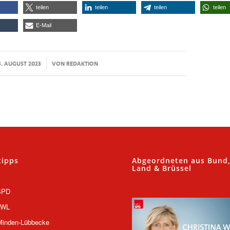
teilen
teilen
teilen
teilen
E-Mail
/
3. AUGUST 2023
VON
REDAKTION
tipps
Abgeordneten aus Bund
Land & Brüssel
SPD
OWL
inden-Lübbecke