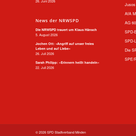
26. Juni 2026
Jusos
AfA M
News der NRWSPD
AG 60
Die NRWSPD trauert um Klaus Hänsch
SPD-B
5. August 2026
SPD-L
Jochen Ott: »Angriff auf unser freies
Leben und auf Liebe«
Die S
26. Juli 2026
SPE/
Sarah Philipp: »Erinnern heißt handeln«
22. Juli 2026
© 2026 SPD Stadtverband Minden