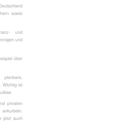
 Deutschland
chern sowie
nanz- und
timmigen und
eispiel über
 planbare,
 Wichtig ist
ulisse.
nd privaten
r ankurbeln.
 jetzt auch