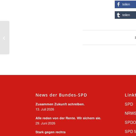
teilen
teilen
Webers Machtfantasien
einer neuen Rechtsfront
in Europa
News der Bundes-SPD
Link
SPD
Zusammen Zukunft schreiben.
13. Juli 2026
NRW
Alle reden von der Rente. Wir sichern sie.
SPD
29. Juni 2026
SPD M
Stark gegen rechts