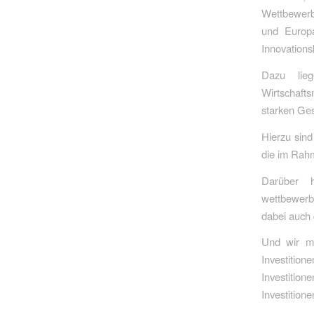
Wettbewerbs
und Europa
Innovations
Dazu lie
Wirtschafts
starken Ge
Hierzu sind
die im Rah
Darüber h
wettbewerbs
dabei auch 
Und wir mü
Investition
Investitio
Investition