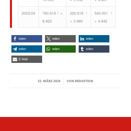
2023/24
760.619 / +
220.618 /
540.001 /
8.822
+ 3.980
+ 4.842
teilen
teilen
teilen
teilen
teilen
teilen
E-Mail
/
22. MÄRZ 2023
VON
REDAKTION