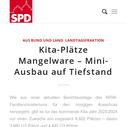
AUS BUND UND LAND
,
LANDTAGSFRAKTION
Kita-Plätze
Mangelware – Mini-
Ausbau auf Tiefstand
Wie aus einer aktuellen Berichtsvorlage des NRW-
Familienministeriums für den morgigen Ausschuss
hervorgeht, gibt es für das kommende Kita-Jahr 2023/2024
nur einen Zuwachs von insgesamt 8.822 Plätzen – davon
3.980 U3-Plätze und 4.842 Ü3-Plätze.