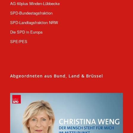
AG 60plus Minden-Lübbecke
SPD-Bundestagsfraktion
SPD-Landtagsfraktion NRW
Die SPD in Europa
SPE/PES
Abgeordneten aus Bund, Land & Brüssel