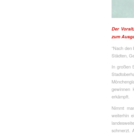
Der Vorsi
zum Ausga
“Nach den b
Städten, G
In großen 
Stadtoberh
Mönchengla
gewinnen k
erkämpft.
Nimmt man
weiterhin e
landesweit
schmerzt. A