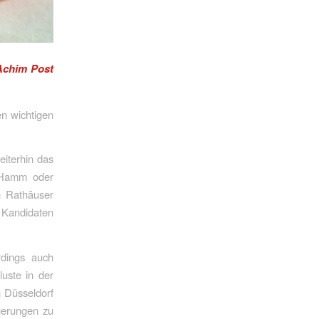
Achim Post
en wichtigen
iterhin das
n Hamm oder
n Rathäuser
 Kandidaten
dings auch
luste in der
 Düsseldorf
lgerungen zu