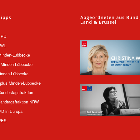
tipps
Abgeordneten aus Bund
Land & Brüssel
SPD
OWL
inden-Lübbecke
 Minden-Lübbecke
inden-Lübbecke
plus Minden-Lübbecke
undestagsfraktion
andtagsfraktion NRW
PD in Europa
PES