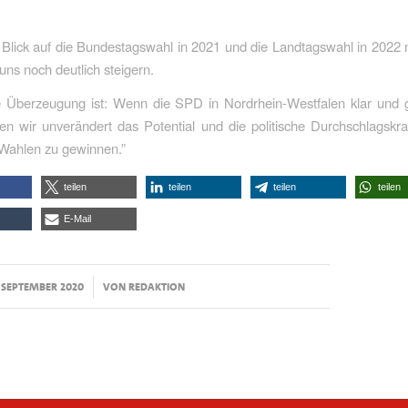
it Blick auf die Bundestagswahl in 2021 und die Landtagswahl in 202
uns noch deutlich steigern.
e Überzeugung ist: Wenn die SPD in Nordrhein-Westfalen klar und 
aben wir unverändert das Potential und die politische Durchschlagskr
 Wahlen zu gewinnen.”
teilen
teilen
teilen
teilen
E-Mail
/
. SEPTEMBER 2020
VON
REDAKTION