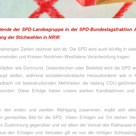
tzende der SPD-Landesgruppe in der SPD-Bundestagsfraktion 
ng der Stichwahlen in NRW:
isherigen Zahlen zeichnet sich ab: Die SPD wird auch künftig in viel
emeinden und Kreisen Nordrhein-Westfalens Verantwortung tragen.
Städten wie Dortmund, Gelsenkirchen oder Bielefeld wird die SPD we
aupt stellen, während sozialdemokratische Herausforderer wie i
dbach mit beeindruckenden Mehrheiten die bislang CDU-geführte
onnten. Diese Erfolge haben unsere starken Kandidatinnen und
 den ersten und zweiten Wahlgang zusammen, ergibt sich aller
in gemischtes Bild für die SPD. Vielen Erfolgen vor Ort stehen Ver
en Zustimmung gegenüber und vor allem der Verlust des Rathauses in
us den Erfolgen und Verlusten gilt es nun die richtigen Schlussfo