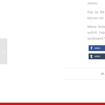
ziehen.
Klar ist: M
können wir 
Meine fest
auftritt, h
landesweit
Arbeit mit KI und trotz
teilen
KI
teilen
27