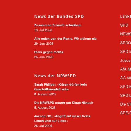
News der Bundes-SPD
Link
SPD
Zusammen Zukunft schreiben.
13. Juli 2026
NRW
Alle reden von der Rente. Wir sichern sie.
SPD
29. Juni 2026
SPD M
Stark gegen rechts
26. Juni 2026
Jusos
AfA M
News der NRWSPD
AG 60
Sarah Philipp: »Krisen dürfen kein
SPD-B
Geschäftsmodell sein«
8. August 2026
SPD-L
Die NRWSPD trauert um Klaus Hänsch
Die S
5. August 2026
SPE/
Jochen Ott: »Angriff auf unser freies
Leben und auf Liebe«
26. Juli 2026