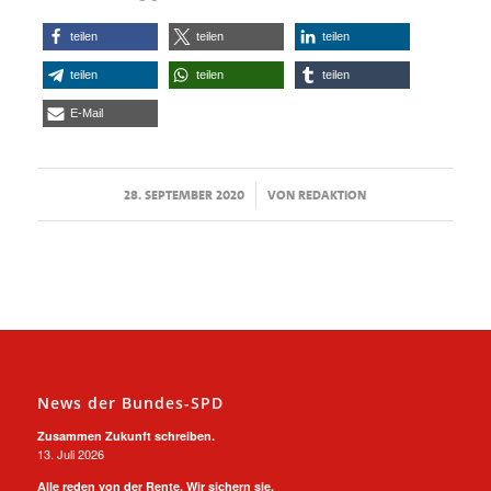
teilen
teilen
teilen
teilen
teilen
teilen
E-Mail
/
28. SEPTEMBER 2020
VON
REDAKTION
News der Bundes-SPD
Zusammen Zukunft schreiben.
13. Juli 2026
Alle reden von der Rente. Wir sichern sie.