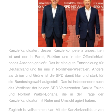
Kanzlerkandidaten, dessen Kanzlerkompetenz unbestritten
ist und der in Partei, Fraktion und in der Öffentlichkeit
hohes Ansehen genießt. Das ist eine gute Entscheidung für
Deutschland und für uns in Nordrhein-Westfalen. Anders
als Union und Grüne ist die SPD damit klar und stark für
die Bundestagswahl aufgestellt. Das ist insbesondere auch
das Verdienst der beiden SPD-Vorsitzenden Saskia Esken
und Norbert Walter-Borjans, die in der Frage der
Kanzlerkandidatur mit Ruhe und Umsicht agiert haben.
Zugleich ist vollkommen klar: Mit der Kanzlerkandidatur von