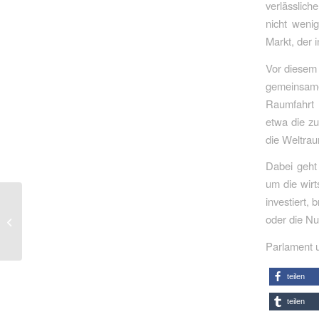
verlässlic
nicht weni
Markt, der
Vor diesem 
gemeinsame
Raumfahrt 
etwa die zu
die Weltrau
Dabei geht
um die wirt
investiert,
„Bock zu Reden“ – Die
oder die Nu
Mindener SPD hört zu..
Parlament u
teilen
teilen