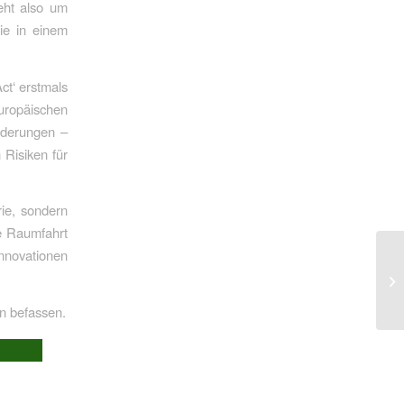
eht also um
ie in einem
ct‘ erstmals
uropäischen
rderungen –
 Risiken für
ie, sondern
ie Raumfahrt
Innovationen
n befassen.