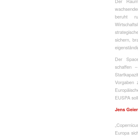
Der Raumf
wachsende
beruht r
Wirtschaf
strategisc
sichern, b
eigenständi
Der Space
schaffen 
Startkapaz
Vorgaben 
Europäisch
EUSPA soll 
Jens Geie
„
Copernicus
Europa sic