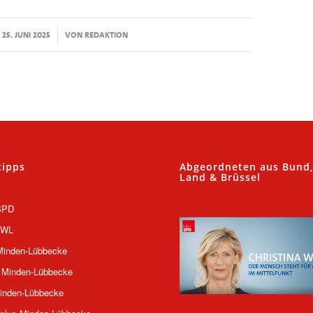
/
25. JUNI 2025
VON
REDAKTION
tipps
Abgeordneten aus Bund
Land & Brüssel
SPD
OWL
inden-Lübbecke
 Minden-Lübbecke
inden-Lübbecke