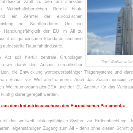
ahrtsektor zählt zu den am stärksten
n Wirtschaftsbereichen. Bereits heute
und ein Zehntel der europäischen
tsleistung auf Satellitendaten. Um die
he Handlungsfähigkeit der EU im All zu
raucht es gemeinsame Standards und eine
g aufgestellte Raumfahrtindustrie.
 Act soll hierfür zentrale Grundlagen
Foto: ADudek/pixabay
– etwa durch den Ausbau europäischer
itäten, die Entwicklung wettbewerbsfähiger Trägersysteme und klare
zum Schutz vor Weltraumtrümmern. Auch das Zusammenspiel zw
en WeltraumorganisationESA und der EU-Agentur für das Weltr
künftig klarer geregelt werden.
r aus dem Industrieausschuss des Europäischen Parlaments:
 ist das weltweit leistungsfähigste System zur Erdbeobachtung. Je
heren, eigenständigen Zugang zum All – denn ohne diesen Schritt gi