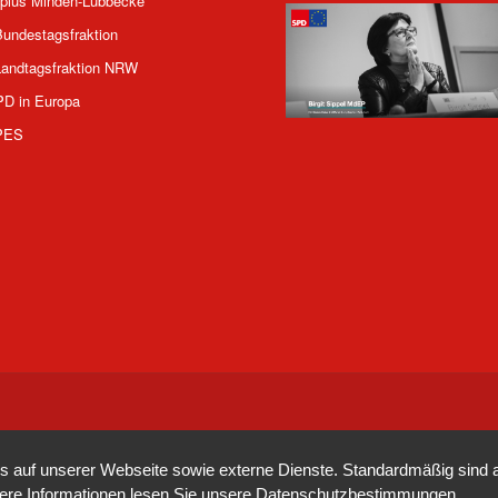
plus Minden-Lübbecke
undestagsfraktion
andtagsfraktion NRW
PD in Europa
PES
auf unserer Webseite sowie externe Dienste. Standardmäßig sind all
tere Informationen lesen Sie unsere
Datenschutzbestimmungen
.