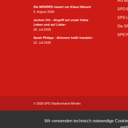
AG 60
Die NRWSPD trauert um Klaus Hänsch
SPD-B
5. August 2026
SPD-L
Jochen Ott: »Angriff auf unser freies
Leben und auf Liebe«
Die S
26. Juli 2026
SPE/
Sarah Philipp: »Erinnern heißt handeln«
22. Juli 2026
© 2026 SPD Stadtverband Minden
Wir verwenden technisch notwendige Cookies 
wei