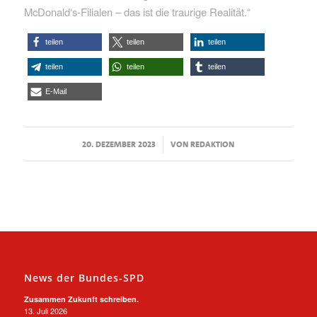
McDonald‘s-Filialen – das ist die traurige Realität.“
teilen
teilen
teilen
teilen
teilen
teilen
E-Mail
/
20. DEZEMBER 2023
VON
REDAKTION
News der Bundes-SPD
Zusammen Zukunft schreiben.
13. Juli 2026