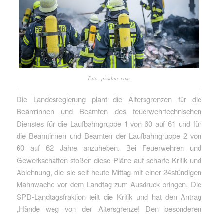
Foto: pixabay.com
Die Landesregierung plant die Altersgrenzen für die
Beamtinnen und Beamten des feuerwehrtechnischen
Dienstes für die Laufbahngruppe 1 von 60 auf 61 und für
die Beamtinnen und Beamten der Laufbahngruppe 2 von
60 auf 62 Jahre anzuheben. Bei Feuerwehren und
Gewerkschaften stoßen diese Pläne auf scharfe Kritik und
Ablehnung, die sie seit heute Mittag mit einer 24stündigen
Mahnwache vor dem Landtag zum Ausdruck bringen. Die
SPD-Landtagsfraktion teilt die Kritik und hat den Antrag
„Hände weg von der Altersgrenze! Den besonderen