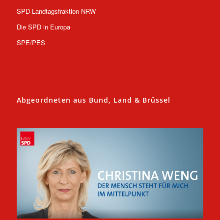
SPD-Landtagsfraktion NRW
Die SPD in Europa
SPE/PES
Abgeordneten aus Bund, Land & Brüssel