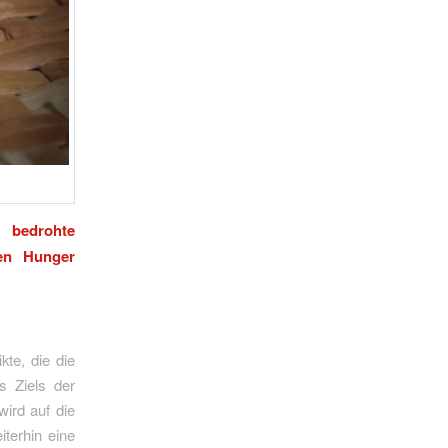
 bedrohte
den Hunger
kte, die die
s Ziels der
ird auf die
iterhin eine