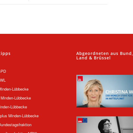
tipps
Abgeordneten aus Bund
Land & Brüssel
SPD
OWL
inden-Lübbecke
 Minden-Lübbecke
inden-Lübbecke
plus Minden-Lübbecke
undestagsfraktion