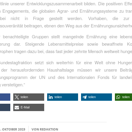
itlinie unserer Entwicklungszusammenarbeit bilden. Die positiven Eff
gen Engagements, die globalen Agrar- und Ernährungssysteme zu tran
bei nicht in Frage gestellt werden. Vorhaben, die zur 
souveränität beitragen, ebnen den Weg aus der Ernährungsunsicherhe
 benachteiligte Gruppen stellt mangelnde Ernährung eine lebens
erung dar. Steigende Lebensmittelpreise sowie bewaffnete Ko
rophen tragen dazu bei, dass fast jeder zehnte Mensch weltweit hunge
ndestagfraktion setzt sich weiterhin für eine Welt ohne Hunge
 der herausfordernden Haushaltslage müssen wir unsere Beitr
ungsprogramm der UN und des Internationalen Fonds für landwirt
 verstetigen.“
teilen
teilen
teilen
teilen
E-Mail
/
6. OKTOBER 2023
VON
REDAKTION