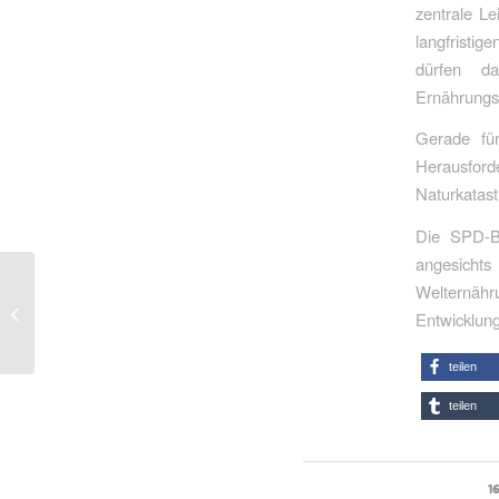
zentrale Le
langfristi
dürfen da
Ernährungs
Gerade für
Herausford
Naturkatast
Die SPD-Bu
angesichts
Stationäre
Welternähr
Grenzkontrollen können
Entwicklung
wichtigen Beitrag
leisten
teilen
teilen
1