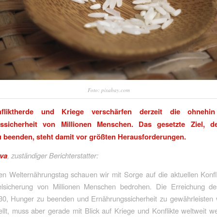
Foto: pixabay.com
nfliktherde und Kriege verschärfen derzeit die ohnehin
ssicherheit von Millionen Menschen. Das gesetzte Ziel, 
u beenden, steht damit vor größten Herausforderungen.
va
, zuständiger Berichterstatter:
n Welternährungstag schauen wir mit Sorge auf die aktuellen Konfli
elsicherung von Millionen Menschen bedrohen. Die Erreichung de
0, Hunger zu beenden und Ernährungssicherheit zu gewährleisten w
llt, muss aber gerade mit Blick auf Kriege und Konflikte weltweit we