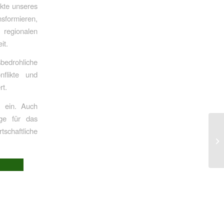
ekte unseres
sformieren,
regionalen
it.
bedrohliche
nflikte und
rt.
r ein. Auch
äge für das
schaftliche