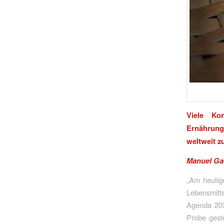
Viele Ko
Ernährung
weltweit z
Manuel Ga
„Am heutige
Lebensmitt
Agenda 203
Probe geste