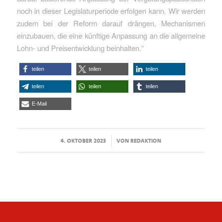
noch in dieser Legislaturperiode erfolgen kann. Wir werden
zudem bei der Reform darauf drängen, Mechanismen
einzubauen, die eine künftige Anpassung an die allgemeine
Lohn- und Preisentwicklung beinhalten.“
teilen
teilen
teilen
teilen
teilen
teilen
E-Mail
/
4. OKTOBER 2023
VON
REDAKTION