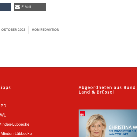
E-Mail
/
. OKTOBER 2023
VON
REDAKTION
tipps
Abgeordneten aus Bund
Land & Brüssel
SPD
OWL
inden-Lübbecke
 Minden-Lübbecke