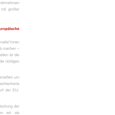
 wahrnehmen
 mit großer
Europäische
nalist*innen
Job machen –
llen ist die
ie richtigen
genießen um
echtecharta
urf der EU-
ischung der
en wir als