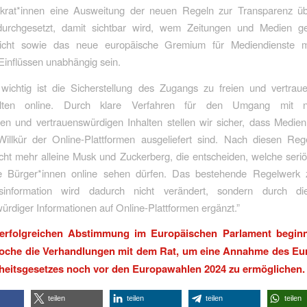
krat*innen eine Ausweitung der neuen Regeln zur Transparenz ü
urchgesetzt, damit sichtbar wird, wem Zeitungen und Medien g
sicht sowie das neue europäische Gremium für Mediendienste 
 Einflüssen unabhängig sein.
wichtig ist die Sicherstellung des Zugangs zu freien und vertrau
alten online. Durch klare Verfahren für den Umgang mit na
en und vertrauenswürdigen Inhalten stellen wir sicher, dass Medien
 Willkür der Online-Plattformen ausgeliefert sind. Nach diesen Reg
icht mehr alleine Musk und Zuckerberg, die entscheiden, welche ser
e Bürger*innen online sehen dürfen. Das bestehende Regelwer
information wird dadurch nicht verändert, sondern durch di
ürdiger Informationen auf Online-Plattformen ergänzt.”
erfolgreichen Abstimmung im Europäischen Parlament beginn
oche die Verhandlungen mit dem Rat, um eine Annahme des Eu
heitsgesetzes noch vor den Europawahlen 2024 zu ermöglichen.
teilen
teilen
teilen
teilen