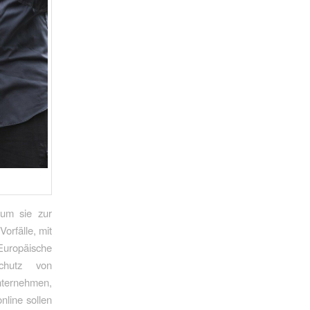
 um sie zur
orfälle, mit
Europäische
Schutz von
nternehmen,
nline sollen