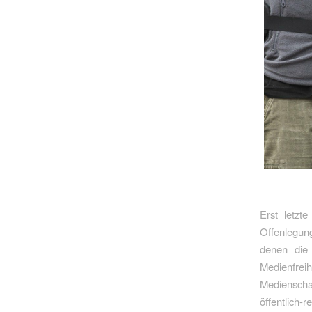
Erst letzt
Offenlegung
denen die 
Medienfre
Medienscha
öffentlich-