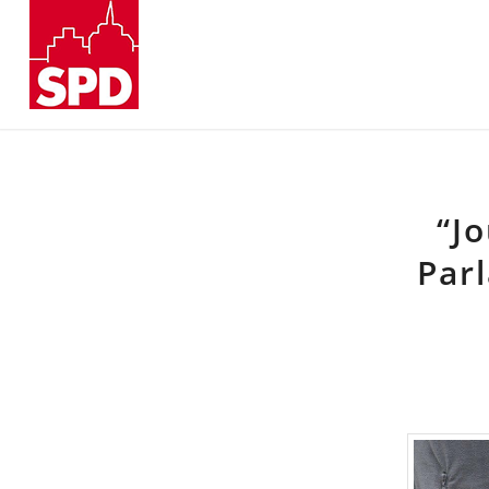
“J
Par