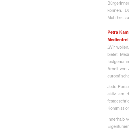
Bürgerinne
können. Da
Mehrheit z
Petra Kamm
Medienfrei
„Wir wollen
bietet. Med
festgenomme
Arbeit von 
europäische
Jede Perso
aktiv am d
festgeschr
Kommission 
Innerhalb 
Eigentüme