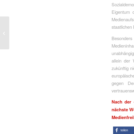
Sozialdemo
Eigentum d
Medienauf
„Mehr Mittel für gute
staatlichen
Arbeitsplätze in Europa
und Ukraine-
Besonders 
Wiederauf...
Medieninh
unabhängig
allein der
zukünftig n
europäisch
gegen Des
vertrauensw
Nach der 
nächste W
Medienfrei
teilen