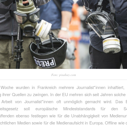
Foto: pixabay.com
e Woche wurden in Frankreich mehrere Journalist*innen inhaftiert,
 ihrer Quellen zu zwingen. In der EU mehren sich seit Jahren solche V
Arbeit von Journalist*innen oft unmöglich gemacht wird. Das 
iheitsgesetz soll europäische Mindeststandards für den 
ffenden ebenso festlegen wie für die Unabhängigkeit von Medienu
rechtlichen Medien sowie für die Medienaufsicht in Europa. Offline wie o