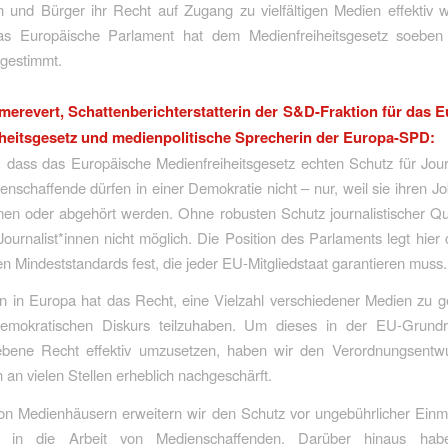
n und Bürger ihr Recht auf Zugang zu vielfältigen Medien effektiv
s Europäische Parlament hat dem Medienfreiheitsgesetz soeben
ugestimmt.
erevert, Schattenberichterstatterin der S&D-Fraktion für das 
heitsgesetz und medienpolitische Sprecherin der Europa-SPD:
, dass das Europäische Medienfreiheitsgesetz echten Schutz für Jour
ienschaffende dürfen in einer Demokratie nicht – nur, weil sie ihren 
n oder abgehört werden. Ohne robusten Schutz journalistischer Que
Journalist*innen nicht möglich. Die Position des Parlaments legt hier d
n Mindeststandards fest, die jeder EU-Mitgliedstaat garantieren muss.
n in Europa hat das Recht, eine Vielzahl verschiedener Medien zu 
emokratischen Diskurs teilzuhaben. Um dieses in der EU-Grundr
iebene Recht effektiv umzusetzen, haben wir den Verordnungsentw
an vielen Stellen erheblich nachgeschärft.
von Medienhäusern erweitern wir den Schutz vor ungebührlicher Einm
r in die Arbeit von Medienschaffenden. Darüber hinaus hab