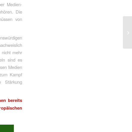
ber Medien-
ehören. Die
müssen von
enswürdigen
chweislich
 nicht mehr
eln sind es
iösen Medien
k zum Kampf
e Stärkung
en bereits
ropäischen