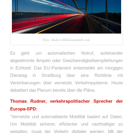
Foto: Anders Jildén/unsplash.com
Es geht um automatischen Notruf, aufeinander
abgestimmte Ampeln oder Geschwindigkeitsempfehlungen
in Echtzeit: Das EU-Parlament entscheidet am morgigen
Dienstag in Straßburg über eine Richtlinie mit
Vereinbarungen über vernetzte Verkehrssysteme. Heute
debattiert das Plenum bereits über die Pläne.
Thomas Rudner, verkehrspolitischer Sprecher der
Europa-SPD:
“Vernetzte und automatisierte Mobilität basiert auf Daten.
Um Mobilität sicherer, effizienter und nachhaltiger zu
gestalten, muss der Verkehr digitaler werden. Mit der