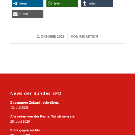
teilen
teilen
teilen
E-Mail
/
2. OKTOBER 2023
VON
REDAKTION
News der Bundes-SPD
Zusammen Zukunft schreiben.
13. Juli 2026
Alle reden von der Rente. Wir sichern sie.
29. Juni 2026
Stark gegen rechts
26. Juni 2026