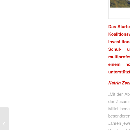
Das Startc
Koalitio
Investiti
Schul- u
multiprofe
einem hoh
unterstütz
Katrin Zs
„Mit der A
der Zusamm
Mittel beda
CDU/CSU
besonderen
verabschieden sich
Jahren jewe
vom wichtigen