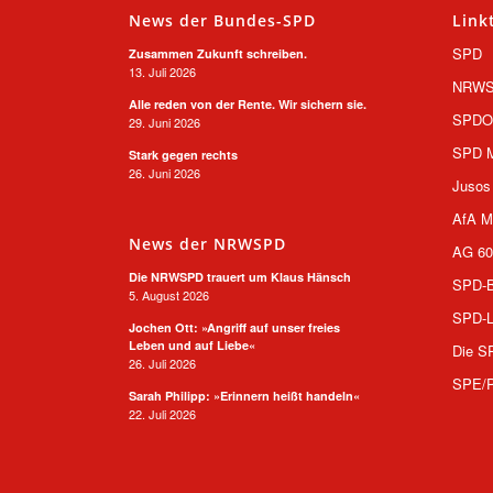
News der Bundes-SPD
Link
SPD
Zusammen Zukunft schreiben.
13. Juli 2026
NRW
Alle reden von der Rente. Wir sichern sie.
SPD
29. Juni 2026
SPD M
Stark gegen rechts
26. Juni 2026
Jusos
AfA M
News der NRWSPD
AG 60
Die NRWSPD trauert um Klaus Hänsch
SPD-B
5. August 2026
SPD-L
Jochen Ott: »Angriff auf unser freies
Leben und auf Liebe«
Die S
26. Juli 2026
SPE/
Sarah Philipp: »Erinnern heißt handeln«
22. Juli 2026