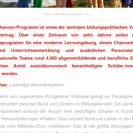
Foto: Artem-Kniaz/unsplash.com
hancen-Programm ist eines der zentralen bildungspolitischen 
nsvertrag. Über einen Zeitraum von zehn Jahren sollen 
onsprogramm für eine moderne Lernumgebung, einem Chancen
nd Unterrichtsentwicklung und zusätzlichen Personalst
ssionelle Teams rund 4.000 allgemeinbildende und berufliche 
en Anteil sozioökonomisch benachteiligter Schüler:inn
t werden.
chau
, zuständige Berichterstatterin:
bkehr vom sogenannten Königsteiner Schlüssel gelingt ein Paradigme
enarbeit zwischen Bund und Ländern im Bildungsbereich. Die Länder
rfsorientiert anhand der Anzahl ihrer bedürftigen Schulen in Sozi
 Herausforderungen erhalten. Dazu werden Bund und Länder in de
ils zehn Milliarden Euro mobilisieren. Das ist das größte Bildungs