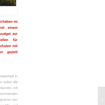
Vorhaben im
mit einem
budget zur
ellen für
Schulen mit
en gezielt
nwechsel in
 sollen die
alräumen mit
n kommenden
programm von