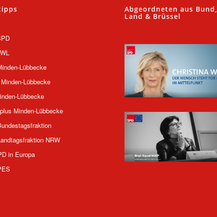
tipps
Abgeordneten aus Bund
Land & Brüssel
SPD
OWL
inden-Lübbecke
 Minden-Lübbecke
inden-Lübbecke
plus Minden-Lübbecke
undestagsfraktion
andtagsfraktion NRW
PD in Europa
PES