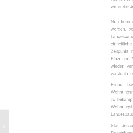
wenn Sie de
Nun kommen
worden, be
Landesbau
einheitlic
Zeitpunkt 
Einzelnen. 
wieder ver
versteht ni
Erneut be
Wohnungsmar
zu bekämpfe
Wohnungs
Landesbauor
Justizminister Limbach
muss Verdacht der
Statt dess
Manipulation
Rechtsbegr