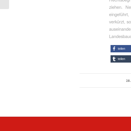
ausräumen
ziehen. Ne
eingeführt,
verkürzt, s
auseinand
Landesbauor
teilen
teilen
28