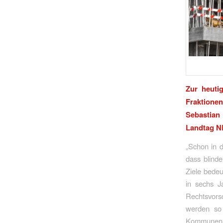
Zur heuti
Fraktione
Sebastian
Landtag 
„Schon in 
dass blinde
Ziele bedeu
in sechs J
Rechtsvors
werden so 
Kommunen u