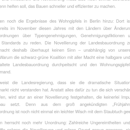
nn helfen soll, das Bauen schneller und effizienter zu machen.
 noch die Ergebnisse des Wohngipfels in Berlin hinzu: Dort ist
reits im November diesen Jahres mit den Ländern über Änderu
ordnungen über Typengenehmigungen, Genehmigungsfiktionen 
he Standards zu reden. Die Novellierung der Landesbauordnung z
macht deshalb überhaupt keinen Sinn – unabhängig von unsere
Warum die schwarz-grüne Koalition mit aller Macht eine halbgare und
altete Landesbauordnung durchpeitscht und den Wohnungsgipfel 
emand.
weist die Landesregierung, dass sie die dramatische Situati
kt nicht verstanden hat. Anstatt alles dafür zu tun die sich verschä
n, wird stur an einer Novellierung festgehalten, die keinerlei Imp
bau setzt. Denn aus dem groß angekündigten „Frühjahrs
dnung ist noch nicht einmal ein leichter Wisch mit dem Staubtuch ge
en herrscht noch mehr Unordnung: Zahlreiche Ungereimtheiten und
iffe prägen die Novellierung und wären Grund genug gewesen, si