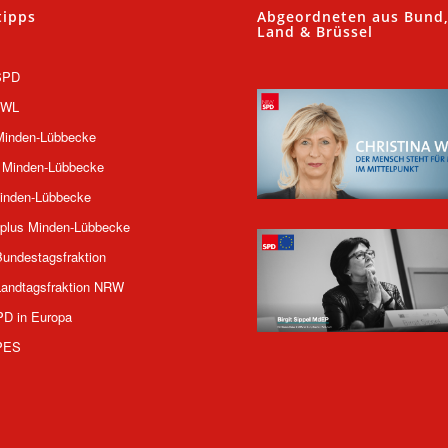
tipps
Abgeordneten aus Bund
Land & Brüssel
SPD
OWL
inden-Lübbecke
 Minden-Lübbecke
inden-Lübbecke
plus Minden-Lübbecke
undestagsfraktion
andtagsfraktion NRW
PD in Europa
PES