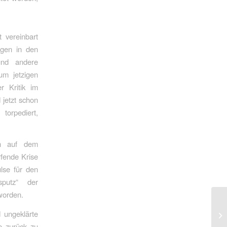
 vereinbart
ngen in den
und andere
um jetzigen
r Kritik im
 jetzt schon
torpediert,
on auf dem
rfende Krise
ulse für den
putz“ der
worden.
 ungeklärte
e zurück zu