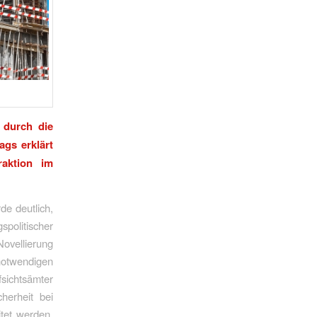
 durch die
gs erklärt
raktion im
e deutlich,
spolitischer
Novellierung
notwendigen
sichtsämter
herheit bei
tet werden,