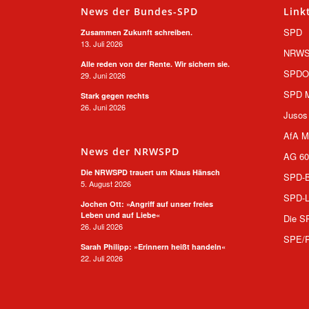
News der Bundes-SPD
Link
SPD
Zusammen Zukunft schreiben.
13. Juli 2026
NRW
Alle reden von der Rente. Wir sichern sie.
SPD
29. Juni 2026
SPD M
Stark gegen rechts
26. Juni 2026
Jusos
AfA M
News der NRWSPD
AG 60
Die NRWSPD trauert um Klaus Hänsch
SPD-B
5. August 2026
SPD-L
Jochen Ott: »Angriff auf unser freies
Leben und auf Liebe«
Die S
26. Juli 2026
SPE/
Sarah Philipp: »Erinnern heißt handeln«
22. Juli 2026