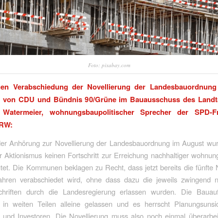
Foto: pixabay.com
gen Verabschiedung der Novellierung der Landesbauordnung
n von CDU und Bündnis 90/Grüne im Bauausschuss des Landta
 Watermeier, wohnungsbaupolitischer Sprecher der SPD-F
NRW:
der Anhörung zur Novellierung der Landesbauordnung im August wurd
r Aktionismus keinen Fortschritt zur Erreichung nachhaltiger wohnung
tet. Die Kommunen beklagen zu Recht, dass jetzt bereits die fünfte 
ahren verabschiedet wird, ohne dass dazu die jeweils zwingend 
chriften durch die Landesregierung erlassen wurden. Die Bauauf
in weiten Teilen alleine gelassen und es herrscht Planungsunsic
nd Investoren. Die Novellierung muss also noch einmal überarbei