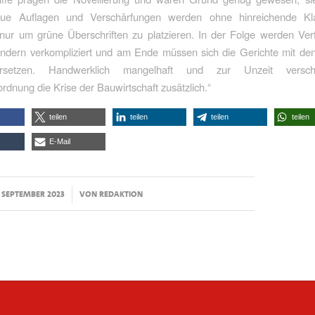
ue Auflagen und Verschärfungen werden ohne hinreichende Kla
 nur um grüne Überschriften zu platzieren. In der Folge werden Ver
ondern verkompliziert und am Ende müssen sich die Gerichte mit den 
ersetzen. Handwerklich mangelhaft und zur Unzeit versch
dnung die Krise der Bauwirtschaft zusätzlich.“
teilen
teilen
teilen
teilen
E-Mail
/
. SEPTEMBER 2023
VON
REDAKTION