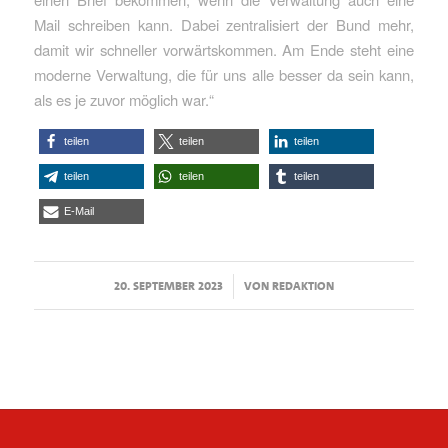
Mail schreiben kann. Dabei zentralisiert der Bund mehr,
damit wir schneller vorwärtskommen. Am Ende steht eine
moderne Verwaltung, die für uns alle besser da sein kann,
als es je zuvor möglich war.“
teilen
teilen
teilen
teilen
teilen
teilen
E-Mail
/
20. SEPTEMBER 2023
VON
REDAKTION