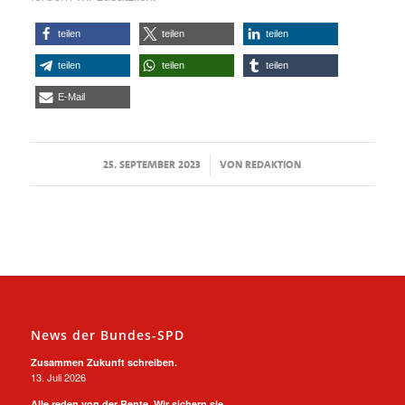
teilen
teilen
teilen
teilen
teilen
teilen
E-Mail
/
25. SEPTEMBER 2023
VON
REDAKTION
News der Bundes-SPD
Zusammen Zukunft schreiben.
13. Juli 2026
Alle reden von der Rente. Wir sichern sie.