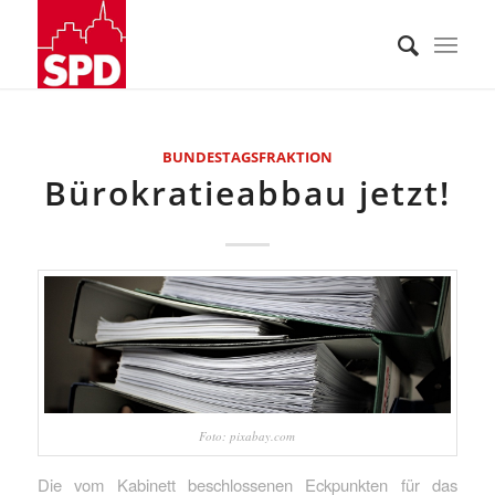
BUNDESTAGSFRAKTION
Bürokratieabbau jetzt!
Foto: pixabay.com
Die vom Kabinett beschlossenen Eckpunkten für das