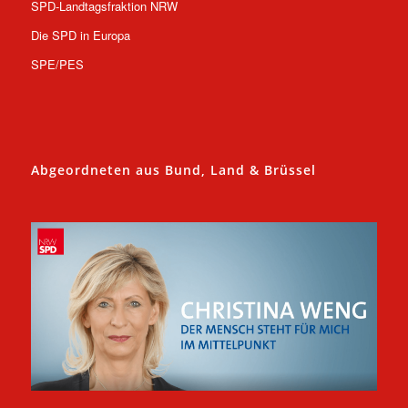
SPD-Landtagsfraktion NRW
Die SPD in Europa
SPE/PES
Abgeordneten aus Bund, Land & Brüssel