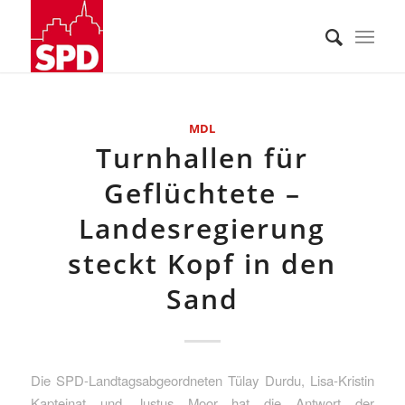
MDL
Turnhallen für
Geflüchtete –
Landesregierung
steckt Kopf in den
Sand
Die SPD-Landtagsabgeordneten Tülay Durdu, Lisa-Kristin
Kapteinat und Justus Moor hat die Antwort der