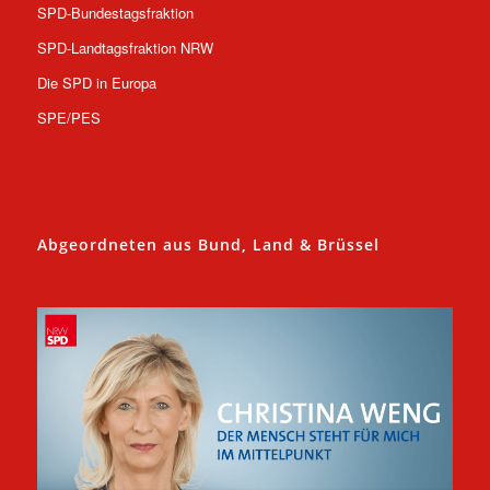
SPD-Bundestagsfraktion
SPD-Landtagsfraktion NRW
Die SPD in Europa
SPE/PES
Abgeordneten aus Bund, Land & Brüssel