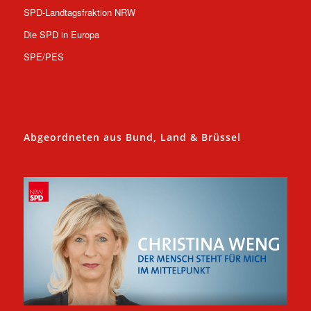
SPD-Landtagsfraktion NRW
Die SPD in Europa
SPE/PES
Abgeordneten aus Bund, Land & Brüssel