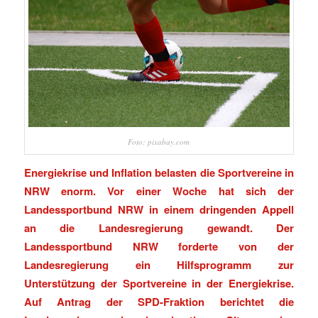
Foto: pixabay.com
Energiekrise und Inflation belasten die Sportvereine in
NRW enorm. Vor einer Woche hat sich der
Landessportbund NRW in einem dringenden Appell
an die Landesregierung gewandt. Der
Landessportbund NRW forderte von der
Landesregierung ein Hilfsprogramm zur
Unterstützung der Sportvereine in der Energiekrise.
Auf Antrag der SPD-Fraktion berichtet die