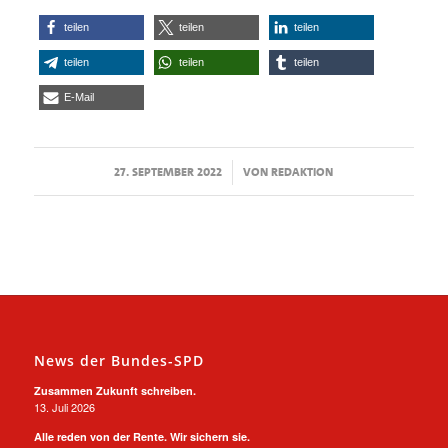
teilen
teilen
teilen
teilen
teilen
teilen
E-Mail
/
27. SEPTEMBER 2022
VON
REDAKTION
News der Bundes-SPD
Zusammen Zukunft schreiben.
13. Juli 2026
Alle reden von der Rente. Wir sichern sie.