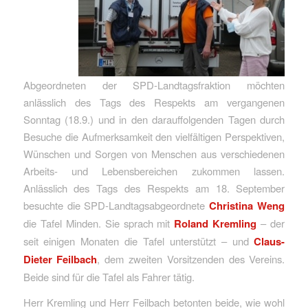
Abgeordneten der SPD-Landtagsfraktion möchten
anlässlich des Tags des Respekts am vergangenen
Sonntag (18.9.) und in den darauffolgenden Tagen durch
Besuche die Aufmerksamkeit den vielfältigen Perspektiven,
Wünschen und Sorgen von Menschen aus verschiedenen
Arbeits- und Lebensbereichen zukommen lassen.
Anlässlich des Tags des Respekts am 18. September
besuchte die SPD-Landtagsabgeordnete
Christina Weng
die Tafel Minden. Sie sprach mit
Roland Kremling
– der
seit einigen Monaten die Tafel unterstützt – und
Claus-
Dieter Feilbach
, dem zweiten Vorsitzenden des Vereins.
Beide sind für die Tafel als Fahrer tätig.
Herr Kremling und Herr Feilbach betonten beide, wie wohl