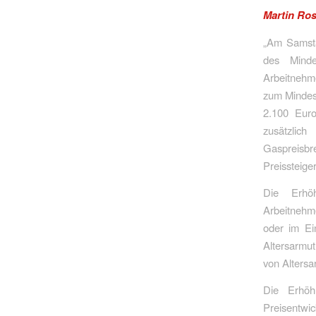
Martin Ro
„Am Samsta
des Minde
Arbeitnehm
zum Mindest
2.100 Euro
zusätzlic
Gaspreisbr
Preissteige
Die Erhö
Arbeitnehm
oder im Ei
Altersarmu
von Altersa
Die Erhöh
Preisentwi