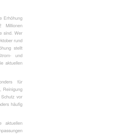
ge Erhöhung
 Millionen
e sind. Wer
Oktober rund
hung stellt
Strom- und
e aktuellen
nders für
, Reinigung
 Schutz vor
ders häufig
 aktuellen
anpassungen