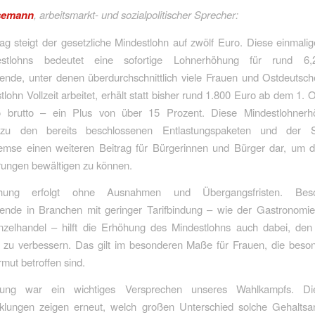
semann
, arbeitsmarkt- und sozialpolitischer Sprecher:
g steigt der gesetzliche Mindestlohn auf zwölf Euro. Diese einmali
stlohns bedeutet eine sofortige Lohnerhöhung für rund 6,2
ende, unter denen überdurchschnittlich viele Frauen und Ostdeutsch
lohn Vollzeit arbeitet, erhält statt bisher rund 1.800 Euro ab dem 1. 
 brutto – ein Plus von über 15 Prozent. Diese Mindestlohnerhö
h zu den bereits beschlossenen Entlastungspaketen und der 
emse einen weiteren Beitrag für Bürgerinnen und Bürger dar, um di
rungen bewältigen zu können.
hung erfolgt ohne Ausnahmen und Übergangsfristen. Beso
ende in Branchen mit geringer Tarifbindung – wie der Gastronomie
nzelhandel – hilft die Erhöhung des Mindestlohns auch dabei, den
t zu verbessern. Das gilt im besonderen Maße für Frauen, die beson
rmut betroffen sind.
ung war ein wichtiges Versprechen unseres Wahlkampfs. Die
cklungen zeigen erneut, welch großen Unterschied solche Gehalts