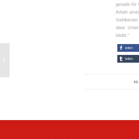
gerade für 
Arbeit eine
Geldbeutel 
dass Unter
bleibt.“
teilen
Bürgerinnen und Bürger
werden bei Gas,
teilen
Fernwärme und
Prämien entlastet
30