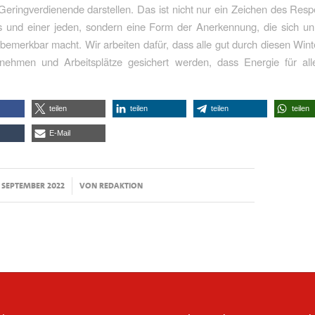
Geringverdienende darstellen. Das ist nicht nur ein Zeichen des Resp
s und einer jeden, sondern eine Form der Anerkennung, die sich un
bemerkbar macht. Wir arbeiten dafür, dass alle gut durch diesen Wi
nehmen und Arbeitsplätze gesichert werden, dass Energie für all
teilen
teilen
teilen
teilen
E-Mail
/
. SEPTEMBER 2022
VON
REDAKTION