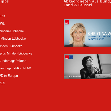
tipps
Abgeordneten aus Bund
Land & Brüssel
SPD
OWL
inden-Lübbecke
 Minden-Lübbecke
inden-Lübbecke
plus Minden-Lübbecke
undestagsfraktion
andtagsfraktion NRW
PD in Europa
PES