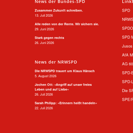
News der Bundes-SPD
Link
SPD
Zusammen Zukunft schreiben.
13. Juli 2026
NRW
Alle reden von der Rente. Wir sichern sie.
SPD
29. Juni 2026
SPD M
Stark gegen rechts
26. Juni 2026
Jusos
AfA M
News der NRWSPD
AG 60
Die NRWSPD trauert um Klaus Hänsch
SPD-B
5. August 2026
SPD-L
Jochen Ott: »Angriff auf unser freies
Leben und auf Liebe«
Die S
26. Juli 2026
SPE/
Sarah Philipp: »Erinnern heißt handeln«
22. Juli 2026