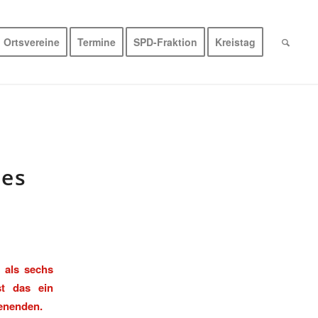
Ortsvereine
Termine
SPD-Fraktion
Kreistag
 es
 als sechs
st das ein
ienenden.