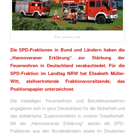
Foto: pixabay.com
Die SPD-Fraktionen in Bund und Ländern haben die
„Hannoveraner Erklärung“ zur Stärkung der
Feuerwehren in Deutschland verabschiedet. Für die
SPD-Fraktion im Landtag NRW hat Elisabeth Müller-
Witt, stellvertretende Fraktionsvorsitzende, das
Positionspapier unterzeichnet.
Die freiwilligen Feuerwehren und Berufsfeuerwehren
engagieren sich in ganz Deutschland für die Sicherheit und
das solidarische Zusammenleben in unserer Gesellschaft.
Mit der „Hannoveraner Erklärung“ setzen die SPD-
Fraktionen aus den Bundesländern sowie im Deutschen