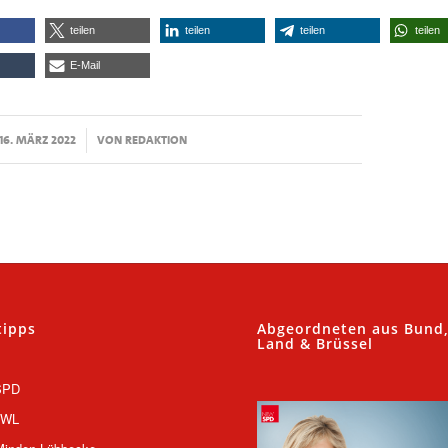
teilen
teilen
teilen
teilen
E-Mail
/
16. MÄRZ 2022
VON
REDAKTION
tipps
Abgeordneten aus Bund
Land & Brüssel
SPD
OWL