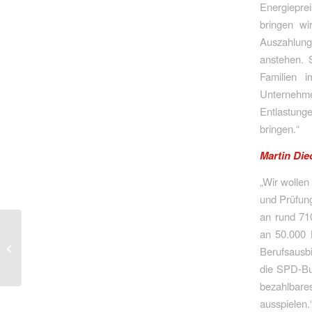
Energiepre
bringen w
Auszahlun
anstehen. 
Familien 
Unternehme
Entlastung
bringen.“
Martin Di
„Wir wollen
und Prüfun
an rund 71
Kommunen brauchen
an 50.000 
dringend Entlastung und
Berufsausbi
Unterstützung – Land
die SPD-Bun
muss dazu...
bezahlbare
ausspielen.