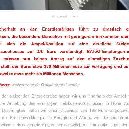
Foto: pixabay.com
cherheit an den Energiemärkten führt zu drastisch ge
eisen, die besonders Menschen mit geringerem Einkommen stark
t sich die Ampel-Koalition auf eine deutliche Steig
nzuschusses auf 270 Euro verständigt. BAföG-Empfängeri
r müssen nun keinen Antrag auf den einmaligen Zuschuss
stellt der Bund etwa 370 Millionen Euro zur Verfügung und es 
weise etwa mehr als Millionen Menschen.
bertz
, stellvertretende Fraktionsvorsitzende:
 der steigenden Energiepreise haben wir uns innerhalb der Ampel-K
iche Anhebung des einmaligen Heizkosten-Zuschusses in Höhe v
t. Ursprünglich hatten wir einen Zuschuss von 135 Euro vorgeseh
d der Preisentwicklungen für Energie und Wärme war das jedoch ni
r wissen, dass gerade einkommensschwächere Haushalte unter den