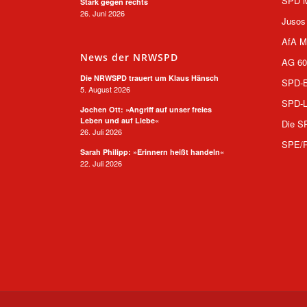
SPD M
Stark gegen rechts
26. Juni 2026
Jusos
AfA M
News der NRWSPD
AG 60
Die NRWSPD trauert um Klaus Hänsch
SPD-B
5. August 2026
SPD-L
Jochen Ott: »Angriff auf unser freies
Leben und auf Liebe«
Die S
26. Juli 2026
SPE/
Sarah Philipp: »Erinnern heißt handeln«
22. Juli 2026