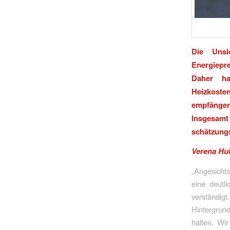
Die Unsi
Energiepr
Daher ha
Heizkoste
empfänge
Insgesamt 
schätzungs
Verena Hu
„Angesichts
eine deutl
verständig
Hintergrun
halten. Wi