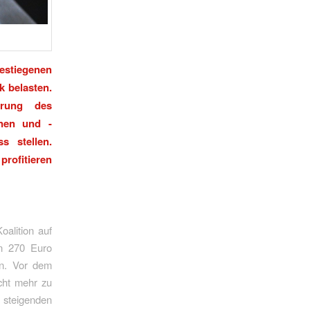
stiegenen
 belasten.
erung des
nnen und -
 stellen.
profitieren
oalition auf
on 270 Euro
en. Vor dem
cht mehr zu
 steigenden