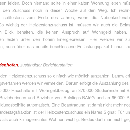
isen leiden. Doch niemand sollte in einer kalten Wohnung leben mü
ir den Zuschuss noch in dieser Woche auf den Weg. Ich rechne
g spätestens zum Ende des Jahres, wenn die Nebenkostenab
So wichtig der Heizkostenzuschuss ist, müssen wir auch die Bela
im Blick behalten, die keinen Anspruch auf Wohngeld haben. 
n leiden unter den hohen Energiepreisen. Hier werden wir zü
en, auch über das bereits beschlossene Entlastungspaket hinaus, 
edenhofen
, zuständiger Berichterstatter:
 den Heizkostenzuschuss so einfach wie möglich auszahlen. Langwier
gsverfahren werden wir vermeiden. Darum erfolgt die Auszahlung des
0.000 Haushalte mit Wohngeldbezug, an 370.000 Studierende mit 
Bezieherinnen und Bezieher von Aufstiegs-BAföG und an 65.000 P
ldungsbeihilfe automatisch. Eine Beantragung ist damit nicht mehr no
destagsfraktion ist der Heizkostenzuschuss ein klares Signal: Für un
s als auch klimagerechtes Wohnen wichtig. Beides darf man nicht ge
“