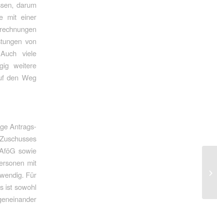
ssen, darum
 mit einer
rechnungen
stungen von
Auch viele
gig weitere
auf den Weg
ige Antrags-
 Zuschusses
BAföG sowie
ersonen mit
twendig. Für
s ist sowohl
geneinander