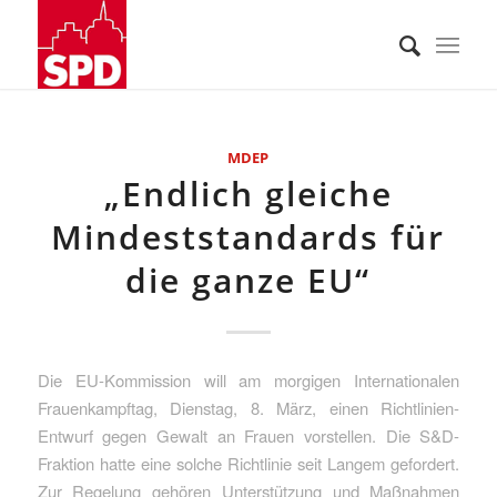
MDEP
„Endlich gleiche
Mindeststandards für
die ganze EU“
Die EU-Kommission will am morgigen Internationalen
Frauenkampftag, Dienstag, 8. März, einen Richtlinien-
Entwurf gegen Gewalt an Frauen vorstellen. Die S&D-
Fraktion hatte eine solche Richtlinie seit Langem gefordert.
Zur Regelung gehören Unterstützung und Maßnahmen