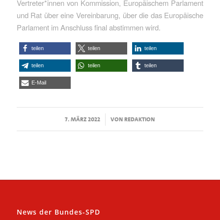
Vertreter*innen von Kommission, Europäischem Parlament
und Rat über eine Vereinbarung, über die das Europäische
Parlament im Anschluss final abstimmen wird.
teilen
teilen
teilen
teilen
teilen
teilen
E-Mail
/
7. MÄRZ 2022
VON
REDAKTION
News der Bundes-SPD