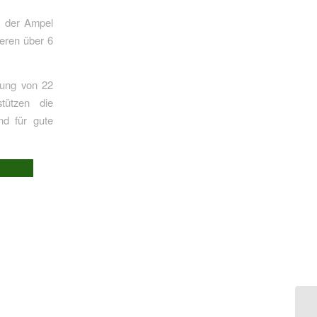
n der Ampel
eren über 6
hung von 22
tützen die
nd für gute