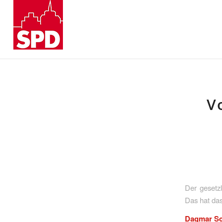
V
Der gesetz
Das hat da
Dagmar Sc