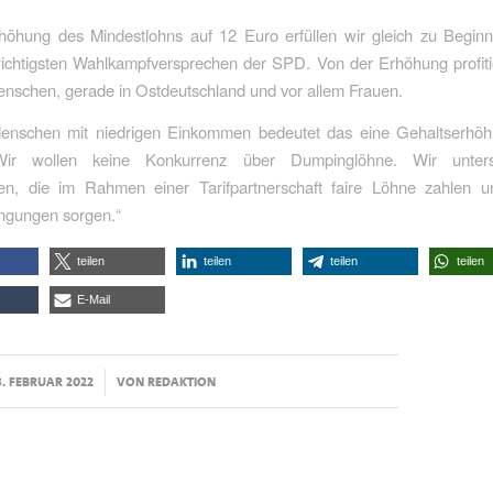
rhöhung des Mindestlohns auf 12 Euro erfüllen wir gleich zu Begin
wichtigsten Wahlkampfversprechen der SPD. Von der Erhöhung profiti
enschen, gerade in Ostdeutschland und vor allem Frauen.
Menschen mit niedrigen Einkommen bedeutet das eine Gehaltserhö
Wir wollen keine Konkurrenz über Dumpinglöhne. Wir unters
n, die im Rahmen einer Tarifpartnerschaft faire Löhne zahlen u
ingungen sorgen.“
teilen
teilen
teilen
teilen
E-Mail
/
3. FEBRUAR 2022
VON
REDAKTION