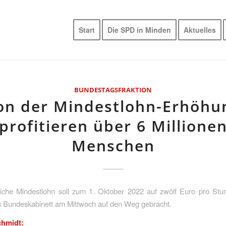
Start
Die SPD in Minden
Aktuelles
BUNDESTAGSFRAKTION
on der Mindestlohn-Erhöhu
profitieren über 6 Millione
Menschen
liche Mindestlohn soll zum 1. Oktober 2022 auf zwölf Euro pro Stun
s Bundeskabinett am Mittwoch auf den Weg gebracht.
hmidt: