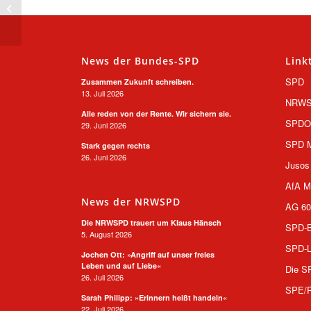
Lieferkettengesetz vor:
„Haftung muss mehr
Biss be...
News der Bundes-SPD
Link
SPD
Zusammen Zukunft schreiben.
13. Juli 2026
NRW
Alle reden von der Rente. Wir sichern sie.
SPD
29. Juni 2026
SPD M
Stark gegen rechts
26. Juni 2026
Jusos
AfA M
News der NRWSPD
AG 60
Die NRWSPD trauert um Klaus Hänsch
SPD-B
5. August 2026
SPD-L
Jochen Ott: »Angriff auf unser freies
Leben und auf Liebe«
Die S
26. Juli 2026
SPE/
Sarah Philipp: »Erinnern heißt handeln«
22. Juli 2026