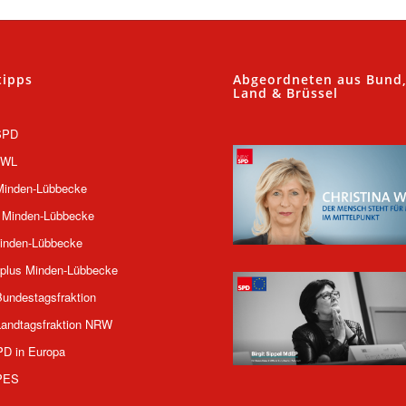
tipps
Abgeordneten aus Bund
Land & Brüssel
SPD
OWL
inden-Lübbecke
 Minden-Lübbecke
inden-Lübbecke
plus Minden-Lübbecke
undestagsfraktion
andtagsfraktion NRW
PD in Europa
PES