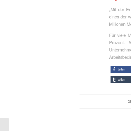
„Mit der E
eines der 
Millionen M
Für viele 
Prozent. 
Unternehme
Arbeitsbed
teilen
teilen
2
EU-Kommission schlägt