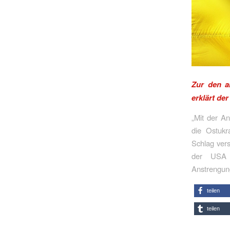
Zur den a
erklärt d
„Mit der A
die Ostukr
Schlag ver
der USA a
Anstrengung
teilen
teilen