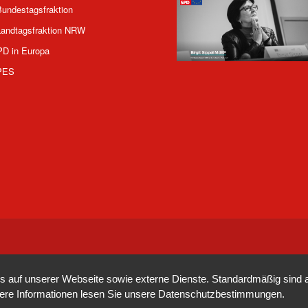
undestagsfraktion
andtagsfraktion NRW
PD in Europa
PES
auf unserer Webseite sowie externe Dienste. Standardmäßig sind all
tere Informationen lesen Sie unsere
Datenschutzbestimmungen
.