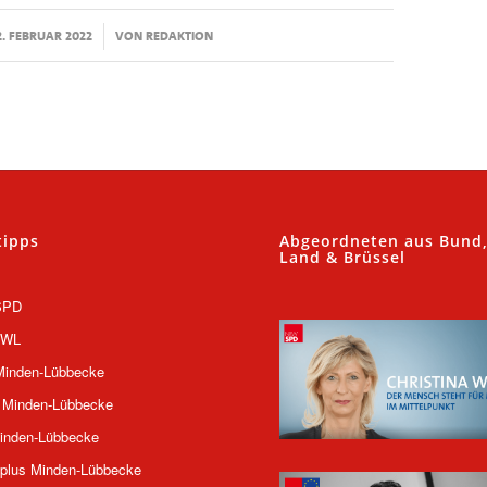
/
2. FEBRUAR 2022
VON
REDAKTION
tipps
Abgeordneten aus Bund
Land & Brüssel
SPD
OWL
inden-Lübbecke
 Minden-Lübbecke
inden-Lübbecke
plus Minden-Lübbecke