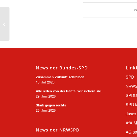
2
Unser NRW von
Morgen: Rede von
Thomas Kutschaty auf
dem Landesparteitag
News der Bundes-SPD
Link
SPD
Zusammen Zukunft schreiben.
13. Juli 2026
NRW
Alle reden von der Rente. Wir sichern sie.
SPD
29. Juni 2026
SPD M
Stark gegen rechts
26. Juni 2026
Jusos
AfA M
News der NRWSPD
AG 60