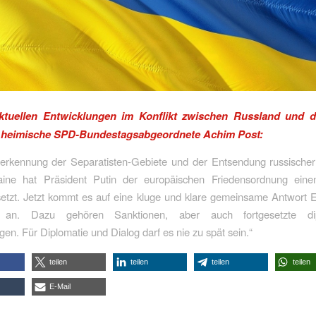
ktuellen Entwicklungen im Konflikt zwischen Russland und d
er heimische SPD-Bundestagsabgeordnete Achim Post:
nerkennung der Separatisten-Gebiete und der Entsendung russischer
aine hat Präsident Putin der europäischen Friedensordnung ein
setzt. Jetzt kommt es auf eine kluge und klare gemeinsame Antwort 
n. Dazu gehören Sanktionen, aber auch fortgesetzte dip
en. Für Diplomatie und Dialog darf es nie zu spät sein.“
teilen
teilen
teilen
teilen
E-Mail