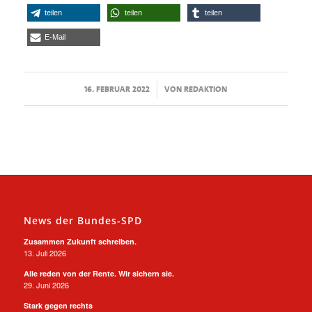
teilen
teilen
teilen
E-Mail
/
16. FEBRUAR 2022
VON
REDAKTION
News der Bundes-SPD
Zusammen Zukunft schreiben.
13. Juli 2026
Alle reden von der Rente. Wir sichern sie.
29. Juni 2026
Stark gegen rechts