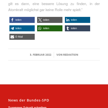
gilt es dann, eine bessere Lösung zu finden, in der
Atomkraft möglichst gar keine Rolle mehr spielt.”
teilen
teilen
teilen
teilen
teilen
teilen
E-Mail
/
3. FEBRUAR 2022
VON
REDAKTION
News der Bundes-SPD
Zusammen Zukunft schreiben.