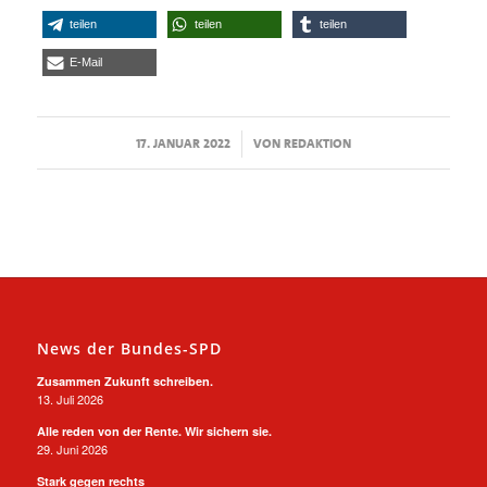
teilen
teilen
teilen
E-Mail
/
17. JANUAR 2022
VON
REDAKTION
News der Bundes-SPD
Zusammen Zukunft schreiben.
13. Juli 2026
Alle reden von der Rente. Wir sichern sie.
29. Juni 2026
Stark gegen rechts