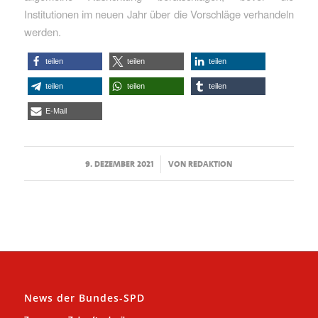
Institutionen im neuen Jahr über die Vorschläge verhandeln
werden.
teilen
teilen
teilen
teilen
teilen
teilen
E-Mail
/
9. DEZEMBER 2021
VON
REDAKTION
News der Bundes-SPD