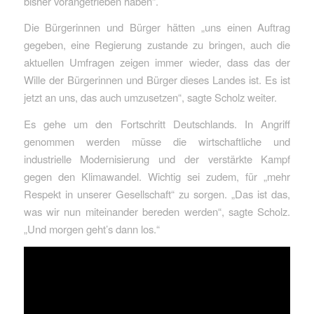
bisher vorangetrieben haben“.
Die Bürgerinnen und Bürger hätten „uns einen Auftrag
gegeben, eine Regierung zustande zu bringen, auch die
aktuellen Umfragen zeigen immer wieder, dass das der
Wille der Bürgerinnen und Bürger dieses Landes ist. Es ist
jetzt an uns, das auch umzusetzen“, sagte Scholz weiter.
Es gehe um den Fortschritt Deutschlands. In Angriff
genommen werden müsse die wirtschaftliche und
industrielle Modernisierung und der verstärkte Kampf
gegen den Klimawandel. Wichtig sei zudem, für „mehr
Respekt in unserer Gesellschaft“ zu sorgen. „Das ist das,
was wir nun miteinander bereden werden“, sagte Scholz.
„Und morgen geht’s dann los.“