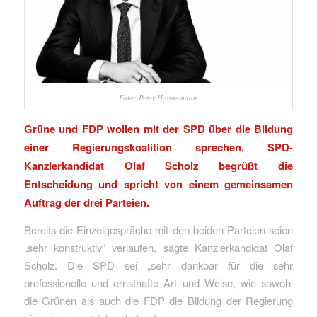
Foto: Peter Hönnemann
Grüne und FDP wollen mit der SPD über die Bildung
einer Regierungskoalition sprechen. SPD-
Kanzlerkandidat Olaf Scholz begrüßt die
Entscheidung und spricht von einem gemeinsamen
Auftrag der drei Parteien.
Bereits die Einzelgespräche mit den beiden Parteien seien
„sehr konstruktiv“ verlaufen, sagte Kanzlerkandidat Olaf
Scholz. Die SPD sei „sehr dankbar für die sehr
professionelle und ernsthafte Art und Weise, wie sowohl
die Grünen als auch die FDP die Bildung der Regierung