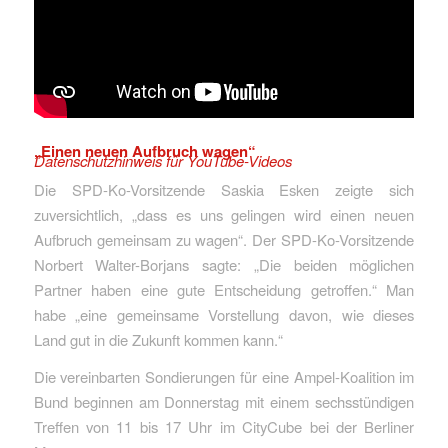
„Einen neuen Aufbruch wagen“
Datenschutzhinweis für YouTube-Videos
Die SPD-Ko-Vorsitzende Saskia Esken zeigte sich
zuversichtlich, „dass es uns gelingen wird einen neuen
Aufbruch gemeinsam zu wagen“. Der SPD-Ko-Vorsitzende
Norbert Walter-Borjans sagte: „Die beiden möglichen
Partner haben eine gute Entscheidung getroffen.“ Man
habe „eine gemeinsame Vorstellung davon, wie dieses
Land gut in die Zukunft kommen kann.“
Die vereinbarten Sondierungen für eine Ampel-Koalition im
Bund beginnen am Donnerstag mit einem sechsstündigen
Treffen von 11 bis 17 Uhr im CityCube bei der Berliner