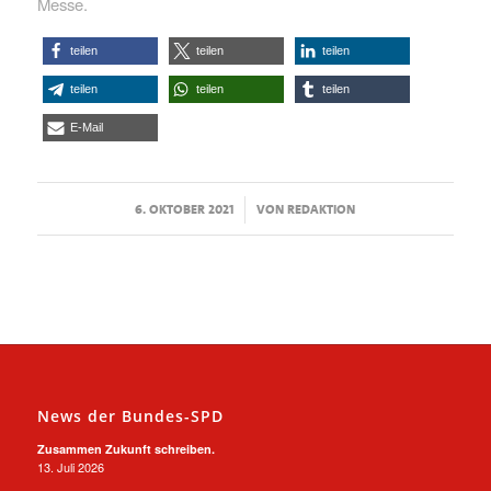
Messe.
teilen
teilen
teilen
teilen
teilen
teilen
E-Mail
/
6. OKTOBER 2021
VON
REDAKTION
News der Bundes-SPD
Zusammen Zukunft schreiben.
13. Juli 2026